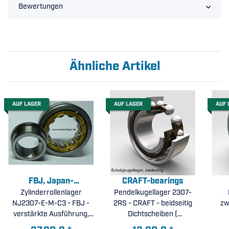
Bewertungen
Ähnliche Artikel
AUF LAGER
AUF LAGER
AUF 
FBJ, Japan-
CRAFT-bearings
Zylinderrollenlager
Corporation
Pendelkugellager 2307-
NJ2307-E-M-C3 - FBJ -
2RS - CRAFT - beidseitig
zw
verstärkte Ausführung,
Dichtscheiben (
Messingkäfig, erhöhte
35x80x31mm )