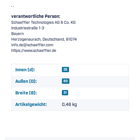
, ,
verantwortliche Person:
Schaeffler Technologies AG & Co. KG
Industriestraße 1-3
Bayern
Herzogenaurach, Deutschland, 91074
info.de@schaeffler.com
https://www.schaeffler.de
Produkteigenschaft
Wert
Innen (d):
35
Außen (D):
80
Breite (B):
31
Artikelgewicht:
0,46
kg