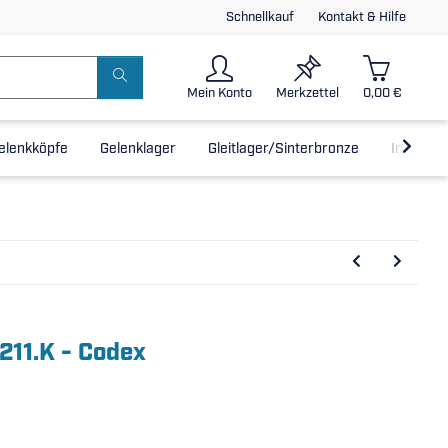
Schnellkauf
Kontakt & Hilfe
Mein Konto
Merkzettel
0,00 €
elenkköpfe
Gelenklager
Gleitlager/Sinterbronze
Inline-L
211.K - Codex