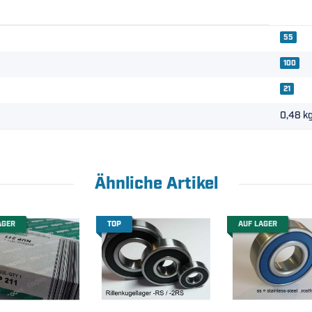
55
100
21
0,48
k
Ähnliche Artikel
AGER
TOP
AUF LAGER