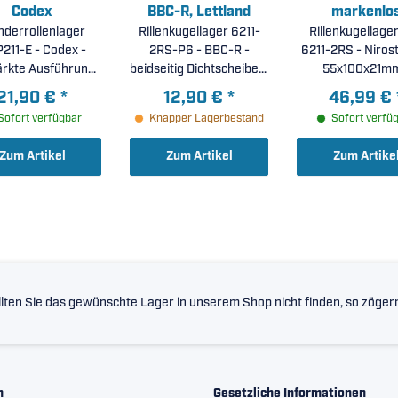
Codex
BBC-R, Lettland
markenlo
inderrollenlager
Rillenkugellager 6211-
Rillenkugellage
211-E - Codex -
2RS-P6 - BBC-R -
6211-2RS - Nirosta
ärkte Ausführung,
beidseitig Dichtscheiben,
55x100x21mm
Stahlkäfig (
erhöhte
21,90 €
*
12,90 €
*
46,99 €
5x100x21mm )
Laufgenauigkeit P6 (
Sofort verfügbar
Knapper Lagerbestand
Sofort verfü
55x100x21mm )
Zum Artikel
Zum Artikel
Zum Artike
lten Sie das gewünschte Lager in unserem Shop nicht finden, so zögern 
n
Gesetzliche Informationen