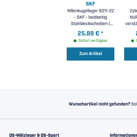
SKF
Rillenkugellager 6211-2Z
Zyl
- SKF - beidseitig
NUP
Stahldeckscheiben (
verst
55x100x21mm )
25,89 €
*
5
Sofort verfügbar
Zum Artikel
Wunschartikel nicht gefunden?
Sol
DS-Wälzlager & DS-Sport
Informatione