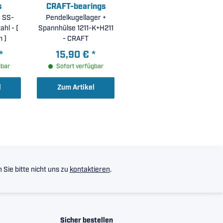
s
CRAFT-bearings
r SS-
Pendelkugellager +
hl - (
Spannhülse 1211-K+H211
 )
- CRAFT
*
15,90 €
*
gbar
Sofort verfügbar
l
Zum Artikel
Sie bitte nicht uns zu
kontaktieren
.
Sicher bestellen