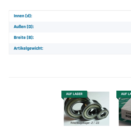
Produkteigenschaft
Wert
Innen (d):
Außen (D):
Breite (B):
Artikelgewicht:
AUF LAGER
AUF L