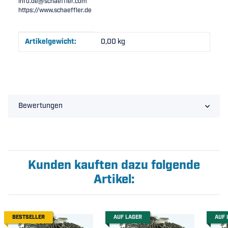
info.de@schaeffler.com
https://www.schaeffler.de
Produkteigenschaft
Wert
Artikelgewicht:
0,00
kg
Bewertungen
Kunden kauften dazu folgende
Artikel:
BESTSELLER
AUF LAGER
AUF 