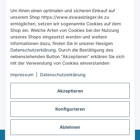
Sicher bestellen
Um Ihnen einen optimalen und sicheren Einkauf auf
unserem Shop https://www.dswaelzlager.de zu
ermöglichen, setzen wir sogenannte Cookies auf dem
Shop ein. Welche Arten von Cookies bei der Nutzung
unseres Shops eingesetzt werden und weitere
Informationen dazu, finden Sie in unserer hiesigen
Datenschutzerklärung
. Durch die Bestätigung des
nebenstehenden Button "Akzeptieren" erklären Sie sich
mit der Verwendung von Cookies einverstanden
Impressum
|
Datenschutzerklärung
Akzeptieren
Konfigurieren
Vertrag widerrufen
* Alle Preise inkl. gesetzlicher USt., zzgl.
Versand
Ablehnen
© 2025 - Dswaelzlager.de • Alle rechte vorbehalten