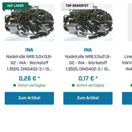
AUF LAGER
TOP BEWERTET
INA
INA
Nadelrolle NRB 3,0x13,8-
Nadelrolle NRB 2,5x21,8-
Lin
G2 - INA - Werkstoff
G2 - INA - Werkstoff
KWVE
1.3505, DIN5402-3 / ISO
1.3505, DIN5402-3 / ISO
INA
3096, Form B,
3096, Form B,
0,26 €
*
0,17 €
*
Stirnflächen eben,
Stirnflächen eben,
Pr
Sofort verfügbar
Sofort verfügbar
endprofiliert
endprofiliert
p
cor
Zum Artikel
Zum Artikel
Spec