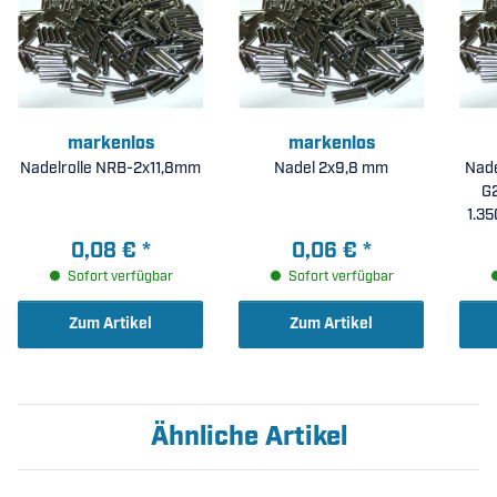
markenlos
markenlos
Nadelrolle NRB-2x11,8mm
Nadel 2x9,8 mm
Nade
G2
1.35
0,08 €
*
0,06 €
*
S
Sofort verfügbar
Sofort verfügbar
Zum Artikel
Zum Artikel
Ähnliche Artikel