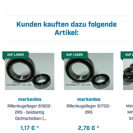
Kunden kauften dazu folgende
Artikel:
AUF LAGER
AUF LAGER
AUF 
markenlos
markenlos
Rillenkugellager 61902-
Rillenkugellager 61702-
Min
2RS - beidseitig
2RS
MF
Dichtscheiben (
St
15x28x7mm )
1,17 €
*
2,76 €
*