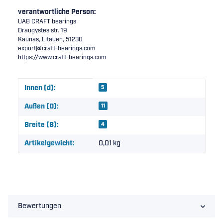
verantwortliche Person:
UAB CRAFT bearings
Draugystes str. 19
Kaunas, Litauen, 51230
export@craft-bearings.com
https://www.craft-bearings.com
Produkteigenschaft
Wert
Innen (d):
5
Außen (D):
11
Breite (B):
4
Artikelgewicht:
0,01
kg
Bewertungen