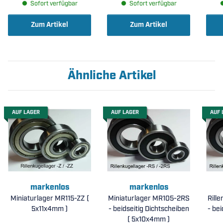
Sofort verfügbar
Sofort verfügbar
Zum Artikel
Zum Artikel
Ähnliche Artikel
AUF LAGER
AUF LAGER
AUF 
markenlos
markenlos
Miniaturlager MR115-ZZ (
Miniaturlager MR105-2RS
Rill
5x11x4mm )
- beidseitig Dichtscheiben
- bei
( 5x10x4mm )