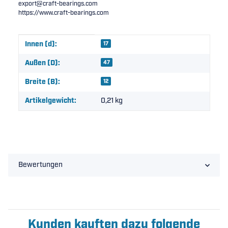
export@craft-bearings.com
https://www.craft-bearings.com
Produkteigenschaft
Wert
Innen (d):
17
Außen (D):
47
Breite (B):
12
Artikelgewicht:
0,21
kg
Bewertungen
Kunden kauften dazu folgende