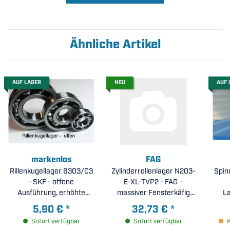
Ähnliche Artikel
AUF LAGER
NEU
AUF 
markenlos
FAG
Rillenkugellager 6303/C3
Zylinderrollenlager N203-
Spin
- SKF - offene
E-XL-TVP2 - FAG -
Ausführung, erhöhte
massiver Fensterkäfig
La
radiale Lagerluft C3 (
aus PA66, verstärkte
beid
5,90 €
*
32,73 €
*
17x47x14mm )
Ausführung, X-life (
Dic
Sofort verfügbar
Sofort verfügbar
17x40x12mm )