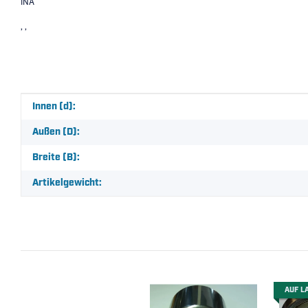
INA
, ,
Produkteigenschaft
Wert
Innen (d):
Außen (D):
Breite (B):
Artikelgewicht:
AUF L