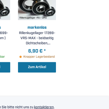
s
markenlos
 699-
Rillenkugellager 17289-
6mm )
VRS-MAX - beidseitig
Dichtscheiben,
vollkugellig (
6,90 €
*
17x28x9mm )
gbar
Knapper Lagerbestand
l
Zum Artikel
Sie bitte nicht uns zu
kontaktieren
.