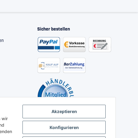
Sicher bestellen
en
Akzeptieren
 wir
nd
Konfigurieren
henden