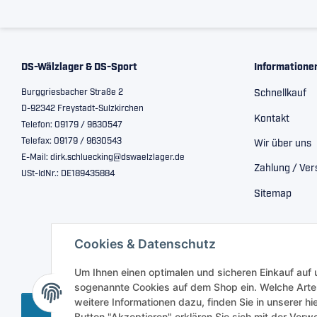
DS-Wälzlager & DS-Sport
Informatione
Burggriesbacher Straße 2
Schnellkauf
D-92342 Freystadt-Sulzkirchen
Kontakt
Telefon: 09179 / 9630547
Telefax: 09179 / 9630543
Wir über uns
E-Mail: dirk.schluecking@dswaelzlager.de
Zahlung / Ve
USt-IdNr.: DE189435884
Sitemap
Cookies & Datenschutz
Um Ihnen einen optimalen und sicheren Einkauf auf
sogenannte Cookies auf dem Shop ein. Welche Arte
weitere Informationen dazu, finden Sie in unserer h
Vertrag widerrufen
Button "Akzeptieren" erklären Sie sich mit der Ve