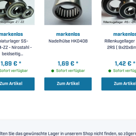
markenlos
markenlos
markenlo
iaturlager SS-
Nadelhülse HK0408
Rillenkugellager
ZZ - Nirostahl -
2RS ( 9x20x
beidseitig
ldeckscheiben (
1,89 €
*
1,69 €
*
1,42 €
*
4x8x3mm )
Sofort verfügbar
Sofort verfügbar
Sofort verfü
Zum Artikel
Zum Artikel
Zum Artike
lten Sie das gewünschte Lager in unserem Shop nicht finden, so zögern 