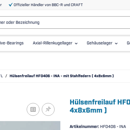
r
Offizieller Händler von BBC-R und CRAFT
ive-Bearings
Axial-Rillenkugellager
Gehäuselager
G
FL
Hülsenfreilauf HF0406 - INA - mit Stahlfedern ( 4x8x6mm )
Hülsenfreilauf HF0
4x8x6mm )
Artikelnummer:
HF0406 - INA