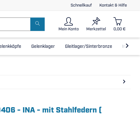
Schnellkauf
Kontakt & Hilfe
Mein Konto
Merkzettel
0,00 €
elenkköpfe
Gelenklager
Gleitlager/Sinterbronze
Inline-L
406 - INA - mit Stahlfedern (