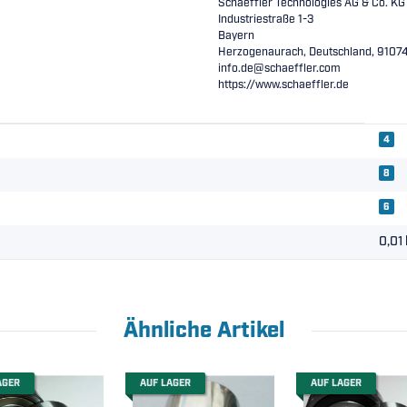
Schaeffler Technologies AG & Co. KG
Industriestraße 1-3
Bayern
Herzogenaurach, Deutschland, 9107
info.de@schaeffler.com
https://www.schaeffler.de
4
8
6
0,01
Ähnliche Artikel
AGER
AUF LAGER
AUF LAGER