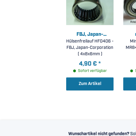
FBJ, Japan-
Hülsenfreilauf HF0406 -
Corporation
Min
FBJ, Japan-Corporation
MR84-
( 4x8x6mm )
Stah
4,90 €
*
Sofort verfügbar
Zum Artikel
Wunschartikel nicht gefunden?
Sol