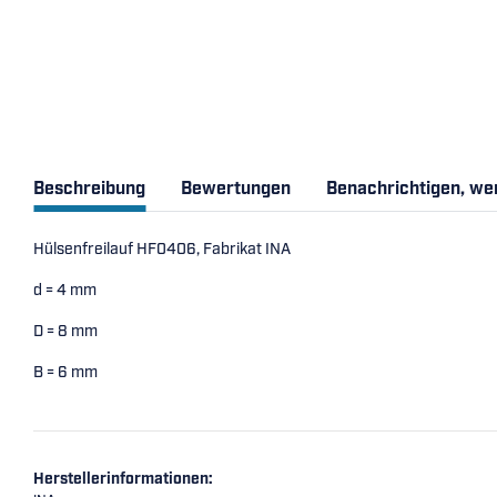
Beschreibung
Bewertungen
Benachrichtigen, we
Hülsenfreilauf HF0406, Fabrikat INA
d = 4 mm
D = 8 mm
B = 6 mm
Herstellerinformationen: