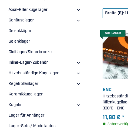
Axial-Rillenkugellager
Breite (B): 1
Gehäuselager
Gelenkköpfe
AUF LAGER
Gelenklager
Gleitlager/Sinterbronze
Inline-Lager/Zubehör
Hitzebeständige Kugellager
Kegelrollenlager
ENC
Keramikkugellager
Hitzebeständ
Rillenkugella
Kugeln
330°C - ENC - 
Stahldecksch
Lager für Anhänger
11,90 €
*
)
Sofort verfü
Lager-Sets / Modellautos