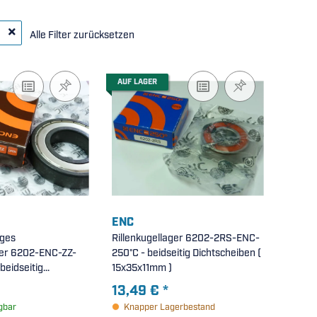
1
Alle Filter zurücksetzen
AUF LAGER
ENC
iges
Rillenkugellager 6202-2RS-ENC-
ger 6202-ENC-ZZ-
250°C - beidseitig Dichtscheiben (
beidseitig
15x35x11mm )
eiben ( 15x35x11mm
13,49 €
*
gbar
Knapper Lagerbestand