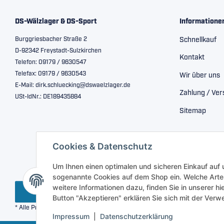
DS-Wälzlager & DS-Sport
Informatione
Burggriesbacher Straße 2
Schnellkauf
D-92342 Freystadt-Sulzkirchen
Kontakt
Telefon: 09179 / 9630547
Telefax: 09179 / 9630543
Wir über uns
E-Mail: dirk.schluecking@dswaelzlager.de
Zahlung / Ve
USt-IdNr.: DE189435884
Sitemap
Cookies & Datenschutz
Um Ihnen einen optimalen und sicheren Einkauf auf
sogenannte Cookies auf dem Shop ein. Welche Arte
weitere Informationen dazu, finden Sie in unserer h
Vertrag widerrufen
Button "Akzeptieren" erklären Sie sich mit der Ve
* Alle Preise inkl. gesetzlicher USt., zzgl.
Versand
Impressum
|
Datenschutzerklärung