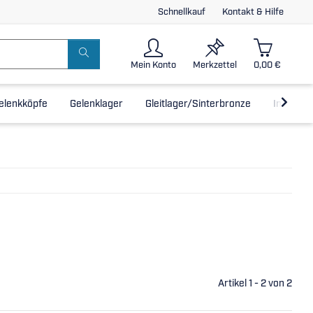
Schnellkauf
Kontakt & Hilfe
Mein Konto
Merkzettel
0,00 €
elenkköpfe
Gelenklager
Gleitlager/Sinterbronze
Inline-L
Artikel 1 - 2 von 2