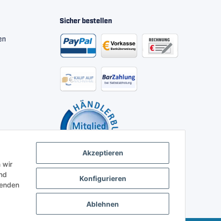
Sicher bestellen
en
Akzeptieren
 wir
nd
Konfigurieren
henden
Ablehnen