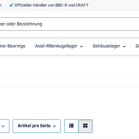
r
Offizieller Händler von BBC-R und CRAFT
ive-Bearings
Axial-Rillenkugellager
Gehäuselager
G
Artikel pro Seite