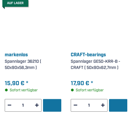
Um Ihnen einen optimalen und sicheren Einkauf auf
AUF LAGER
unserem Shop https://www.dswaelzlager.de zu
ermöglichen, setzen wir sogenannte Cookies auf dem
Shop ein. Welche Arten von Cookies bei der Nutzung
unseres Shops eingesetzt werden und weitere
Informationen dazu, finden Sie in unserer hiesigen
Datenschutzerklärung
. Durch die Bestätigung des
nebenstehenden Button "Akzeptieren" erklären Sie sich
mit der Verwendung von Cookies einverstanden
markenlos
CRAFT-bearings
Impressum
|
Datenschutzerklärung
Spannlager 36210 (
Spannlager GE50-KRR-B -
50x90x56,3mm )
CRAFT ( 50x90x62,7mm )
Akzeptieren
15,90 €
*
17,90 €
*
Sofort verfügbar
Sofort verfügbar
Konfigurieren
Ablehnen