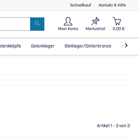
Schnellkauf
Kontakt & Hilfe
Mein Konto
Merkzettel
0,00 €
elenkköpfe
Gelenklager
Gleitlager/Sinterbronze
Inline-L
Artikel 1 - 3 von 3