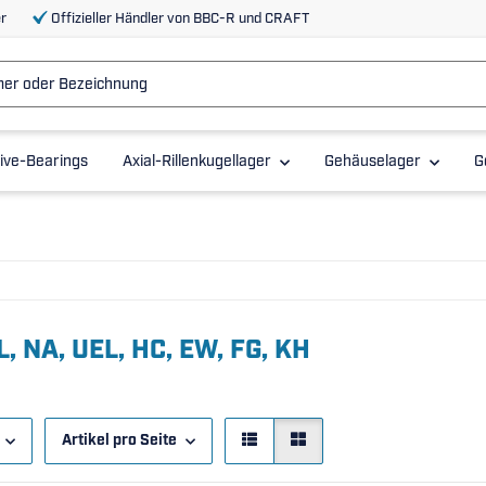
r
Offizieller Händler von BBC-R und CRAFT
ive-Bearings
Axial-Rillenkugellager
Gehäuselager
G
L, NA, UEL, HC, EW, FG, KH
Artikel pro Seite