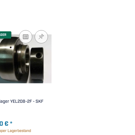
AGER
ager YEL208-2F - SKF
0 €
*
per Lagerbestand