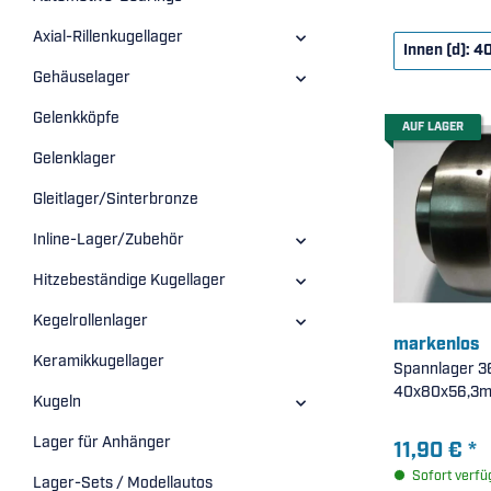
Axial-Rillenkugellager
Innen (d): 4
Gehäuselager
Gelenkköpfe
AUF LAGER
Gelenklager
Gleitlager/Sinterbronze
Inline-Lager/Zubehör
Hitzebeständige Kugellager
Kegelrollenlager
markenlos
Keramikkugellager
Spannlager 36
40x80x56,3m
Kugeln
Lager für Anhänger
11,90 €
*
Sofort verfü
Lager-Sets / Modellautos