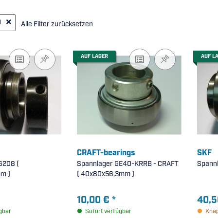
0
Alle Filter zurücksetzen
AUF LAGER
AUF L
CRAFT-bearings
SKF
208 (
Spannlager GE40-KRRB - CRAFT
Spannl
m )
( 40x80x56,3mm )
10,00 €
*
40,5
gbar
Sofort verfügbar
Knap