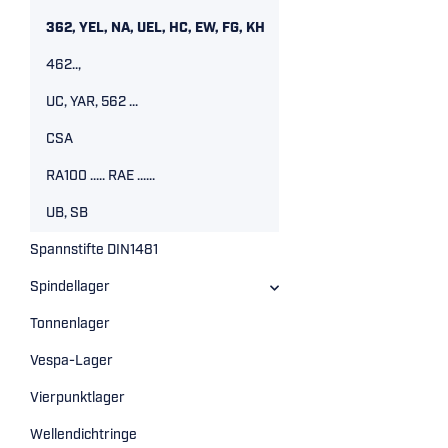
362, YEL, NA, UEL, HC, EW, FG, KH
462..,
UC, YAR, 562 ...
CSA
RA100 ..... RAE ......
UB, SB
Spannstifte DIN1481
Spindellager
Tonnenlager
Vespa-Lager
Vierpunktlager
Wellendichtringe