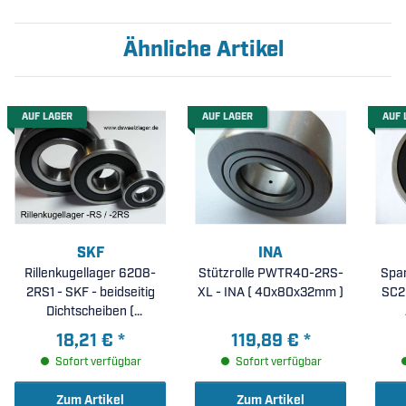
Ähnliche Artikel
AUF LAGER
AUF LAGER
AUF 
SKF
INA
Rillenkugellager 6208-
Stützrolle PWTR40-2RS-
Spa
2RS1 - SKF - beidseitig
XL - INA ( 40x80x32mm )
SC2
Dichtscheiben (
40x80x18mm )
18,21 €
*
119,89 €
*
Sofort verfügbar
Sofort verfügbar
Zum Artikel
Zum Artikel