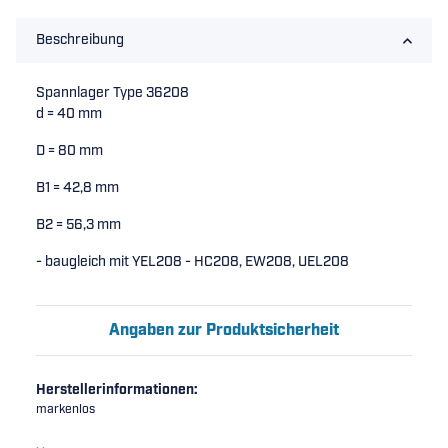
Beschreibung
Spannlager Type 36208
d = 40 mm
D = 80 mm
B1 = 42,8 mm
B2 = 56,3 mm
- baugleich mit YEL208 - HC208, EW208, UEL208
Angaben zur Produktsicherheit
Herstellerinformationen:
markenlos
, ,