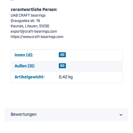
verantwortliche Person:
UAB CRAFT bearings
Draugystes str. 19
Kaunas, Litauen, 51230
export@craft-bearings.com
https://www.craft-bearings.com
Produkteigenschaft
Wert
Innen (d):
40
Außen (D):
80
Artikelgewicht:
0,42
kg
Bewertungen