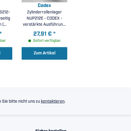
Codex
 6212-
Zylinderrollenlager
seitig
NUP212E - CODEX -
 (
verstärkte Ausführung,
 )
Stahlkäfig (
*
27,91 €
*
60x110x22mm )
gbar
Sofort verfügbar
l
Zum Artikel
Sie bitte nicht uns zu
kontaktieren
.