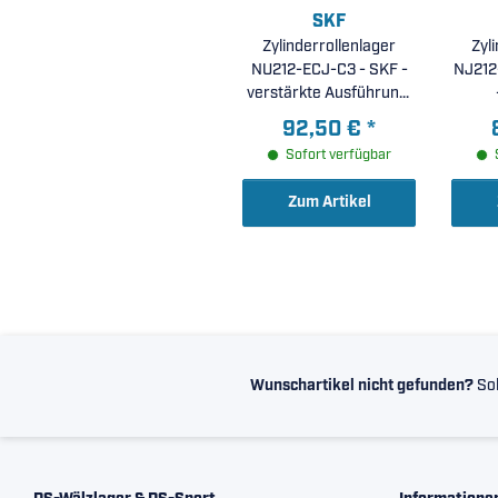
SKF
Zylinderrollenlager
Zyl
NU212-ECJ-C3 - SKF -
NJ212
verstärkte Ausführung,
Käfig aus Stahlblech,
Ausf
92,50 €
*
rollkörpergeführt,
Fe
Sofort verfügbar
erhöhte radiale
glas
Lagerluft C3 (
Polya
Zum Artikel
60x110x22mm )
6
Wunschartikel nicht gefunden?
Sol