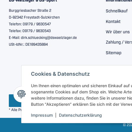
DS-Wälzlager & DS-Sport
Informatione
Burggriesbacher Straße 2
Schnellkauf
D-92342 Freystadt-Sulzkirchen
Kontakt
Telefon: 09179 / 9630547
Telefax: 09179 / 9630543
Wir über uns
E-Mail: dirk.schluecking@dswaelzlager.de
Zahlung / Ve
USt-IdNr.: DE189435884
Sitemap
Cookies & Datenschutz
Um Ihnen einen optimalen und sicheren Einkauf auf
sogenannte Cookies auf dem Shop ein. Welche Arte
weitere Informationen dazu, finden Sie in unserer h
Vertrag widerrufen
Button "Akzeptieren" erklären Sie sich mit der Ve
* Alle Preise inkl. gesetzlicher USt., zzgl.
Versand
Impressum
|
Datenschutzerklärung
© 202