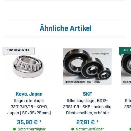
Ähnliche Artikel
TOP BEWERTET
AUF 
Koyo, Japan
SKF
Kegelrollenlager
Rillenkugellager 6012-
Ril
32012JR/1B - KOYO,
2RS1-C3 - SKF - beidseitig
2RSR - 
Japan ( 60x95x26mm )
Dichtscheiben, erhöhte
radiale Lagerluft C3 (
35,90 €
*
27,91 €
*
60x95x18mm )
Sofort verfügbar
Sofort verfügbar