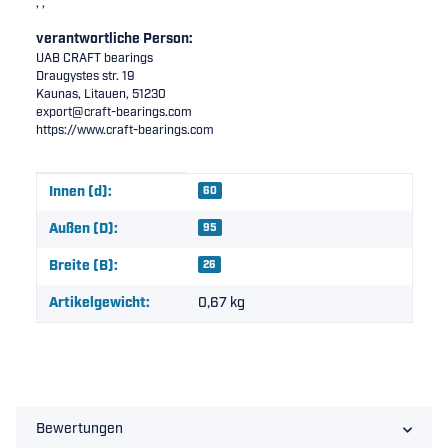
, ,
verantwortliche Person:
UAB CRAFT bearings
Draugystes str. 19
Kaunas, Litauen, 51230
export@craft-bearings.com
https://www.craft-bearings.com
Produkteigenschaft
Wert
Innen (d):
60
Außen (D):
95
Breite (B):
26
Artikelgewicht:
0,67
kg
Bewertungen