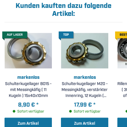
Kunden kauften dazu folgende
Artikel:
AUF LAGER
TOP
BEST
markenlos
markenlos
Schulterkugellager BO15 -
Schulterkugellager M20 -
Rill
mit Messingkäfig ( 11
Messingkäfig, verstärkter
( 3
Kugeln ) 15x40x10mm
Innenring, 12 Kugeln (
of
20x52x15mm )
8,90 €
*
17,99 €
*
Sofort verfügbar
Sofort verfügbar
Zum Artikel
Zum Artikel