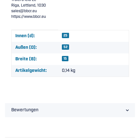
Riga, Lettland, 1030
sales@bbcr.eu
https://www.bbcr.eu
Produkteigenschaft
Wert
Innen (d):
25
Außen (D):
52
Breite (B):
15
Artikelgewicht:
0,14
kg
Bewertungen