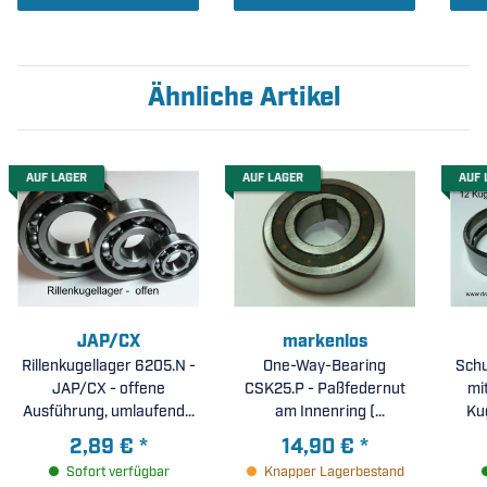
Ähnliche Artikel
AUF LAGER
AUF LAGER
AUF 
JAP/CX
markenlos
Rillenkugellager 6205.N -
One-Way-Bearing
Schu
JAP/CX - offene
CSK25.P - Paßfedernut
mit
Ausführung, umlaufende
am Innenring (
Ringnut ( 25x52x15mm )
25x52x15mm )
2,89 €
*
14,90 €
*
Sofort verfügbar
Knapper Lagerbestand