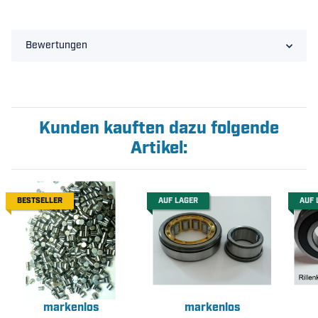
Bewertungen
Kunden kauften dazu folgende
Artikel:
BESTSELLER
AUF LAGER
AUF 
markenlos
markenlos