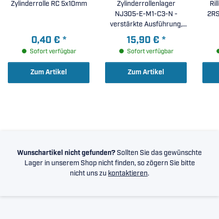
Zylinderrolle RC 5x10mm
Zylinderrollenlager
Ri
NJ305-E-M1-C3-N -
2RS
verstärkte Ausführung,
Messingkäfig, erhöhte
0,40 €
*
15,90 €
*
radiale Lagerluft C3,
Sofort verfügbar
Sofort verfügbar
umlaufende Ringnut im
Außenring ( 25x62x17mm
Zum Artikel
Zum Artikel
)
Wunschartikel nicht gefunden?
Sollten Sie das gewünschte
Lager in unserem Shop nicht finden, so zögern Sie bitte
nicht uns zu
kontaktieren
.