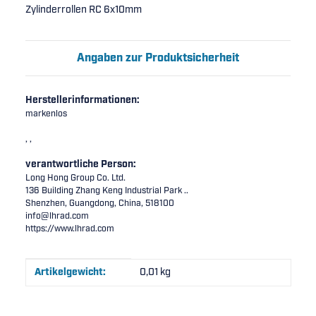
Zylinderrollen RC 6x10mm
Angaben zur Produktsicherheit
Herstellerinformationen:
markenlos
, ,
verantwortliche Person:
Long Hong Group Co. Ltd.
136 Building Zhang Keng Industrial Park ..
Shenzhen, Guangdong, China, 518100
info@lhrad.com
https://www.lhrad.com
Produkteigenschaft
Wert
Artikelgewicht:
0,01
kg