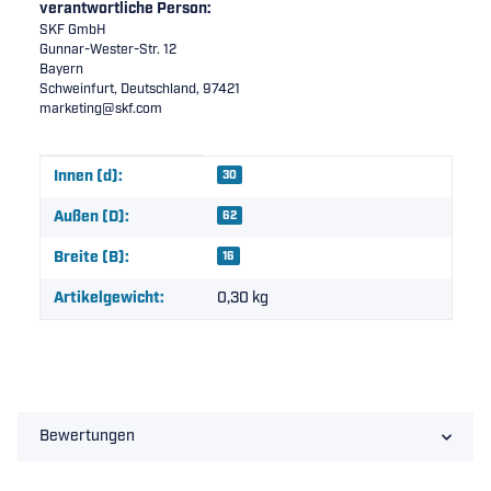
verantwortliche Person:
SKF GmbH
Gunnar-Wester-Str. 12
Bayern
Schweinfurt, Deutschland, 97421
marketing@skf.com
Produkteigenschaft
Wert
Innen (d):
30
Außen (D):
62
Breite (B):
16
Artikelgewicht:
0,30
kg
Bewertungen