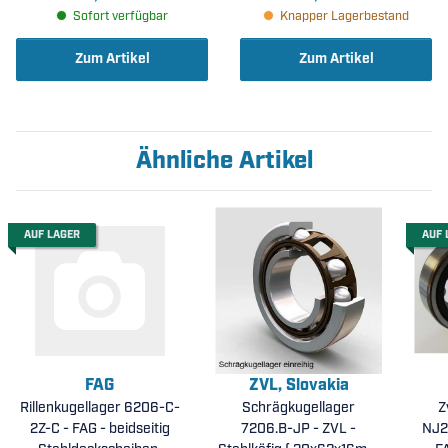
Sofort verfügbar
Knapper Lagerbestand
Zum Artikel
Zum Artikel
Ähnliche Artikel
AUF LAGER
AUF 
FAG
ZVL, Slovakia
Rillenkugellager 6206-C-
Schrägkugellager
Z
2Z-C - FAG - beidseitig
7206.B-JP - ZVL -
NJ2