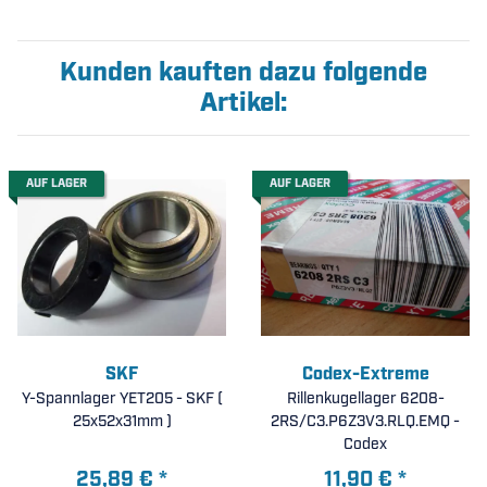
Kunden kauften dazu folgende
Artikel:
AUF LAGER
AUF LAGER
SKF
Codex-Extreme
Y-Spannlager YET205 - SKF (
Rillenkugellager 6208-
25x52x31mm )
2RS/C3.P6Z3V3.RLQ.EMQ -
Codex
25,89 €
*
11,90 €
*