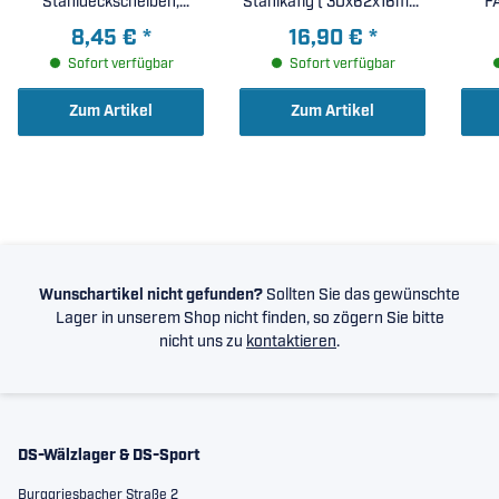
Stahldeckscheiben,
Stahlkäfig ( 30x62x16mm
FA
erhöhte radiale Lagerluft
)
8,45 €
*
16,90 €
*
C3 ( 30x62x16mm )
gl
Sofort verfügbar
Sofort verfügbar
Pol
ra
Zum Artikel
Zum Artikel
Wunschartikel nicht gefunden?
Sollten Sie das gewünschte
Lager in unserem Shop nicht finden, so zögern Sie bitte
nicht uns zu
kontaktieren
.
DS-Wälzlager & DS-Sport
Burggriesbacher Straße 2