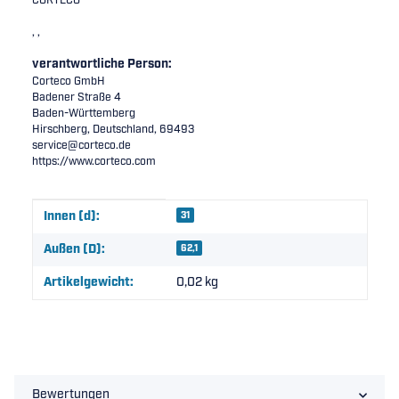
CORTECO
, ,
verantwortliche Person:
Corteco GmbH
Badener Straße 4
Baden-Württemberg
Hirschberg, Deutschland, 69493
service@corteco.de
https://www.corteco.com
Produkteigenschaft
Wert
Innen (d):
31
Außen (D):
62,1
Artikelgewicht:
0,02
kg
Bewertungen