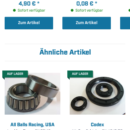
4,90 €
*
0,08 €
*
25
Sofort verfügbar
Sofort verfügbar
Zum Artikel
Zum Artikel
Ähnliche Artikel
AUF LAGER
AUF LAGER
All Balls Racing, USA
Codex