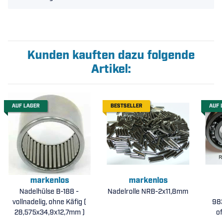
Kunden kauften dazu folgende
Artikel:
AUF LAGER
BESTSELLER
AUF 
markenlos
markenlos
Nadelhülse B-188 -
Nadelrolle NRB-2x11,8mm
vollnadelig, ohne Käfig (
983
28,575x34,9x12,7mm )
o