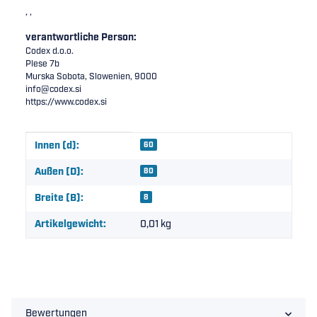
, ,
verantwortliche Person:
Codex d.o.o.
Plese 7b
Murska Sobota, Slowenien, 9000
info@codex.si
https://www.codex.si
Produkteigenschaft
Wert
Innen (d):
60
Außen (D):
80
Breite (B):
8
Artikelgewicht:
0,01
kg
Bewertungen