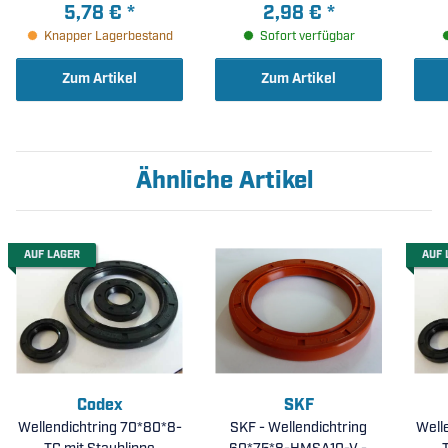
20x42x12mm )
5,78 €
*
2,98 €
*
Knapper Lagerbestand
Sofort verfügbar
Zum Artikel
Zum Artikel
Ähnliche Artikel
AUF LAGER
AUF 
Codex
SKF
Wellendichtring 70*80*8-
SKF - Wellendichtring
Well