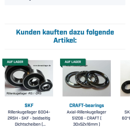
Kunden kauften dazu folgende
Artikel:
AUF LAGER
AUF LAGER
SKF
CRAFT-bearings
Rillenkugellager 6004-
Axial-Rillenkugellager
SK
2RSH - SKF - beidseitig
51206 - CRAFT (
60*
Dichtscheiben (
30x52x16mm )