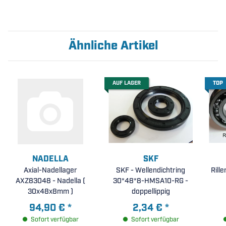
Ähnliche Artikel
AUF LAGER
TOP
NADELLA
SKF
Axial-Nadellager
SKF - Wellendichtring
Rill
AXZ83048 - Nadella (
30*48*8-HMSA10-RG -
30x48x8mm )
doppellippig
94,90 €
*
2,34 €
*
Sofort verfügbar
Sofort verfügbar