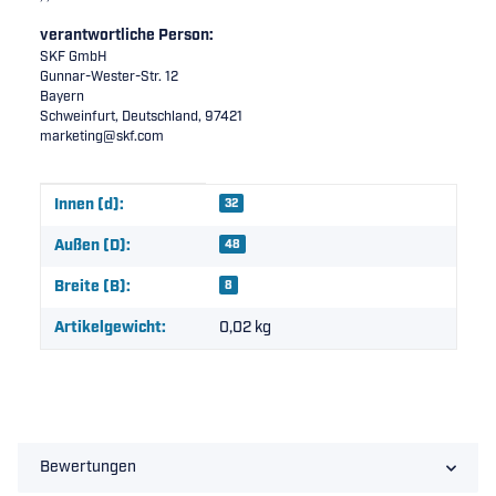
verantwortliche Person:
SKF GmbH
Gunnar-Wester-Str. 12
Bayern
Schweinfurt, Deutschland, 97421
marketing@skf.com
Produkteigenschaft
Wert
Innen (d):
32
Außen (D):
48
Breite (B):
8
Artikelgewicht:
0,02
kg
Bewertungen