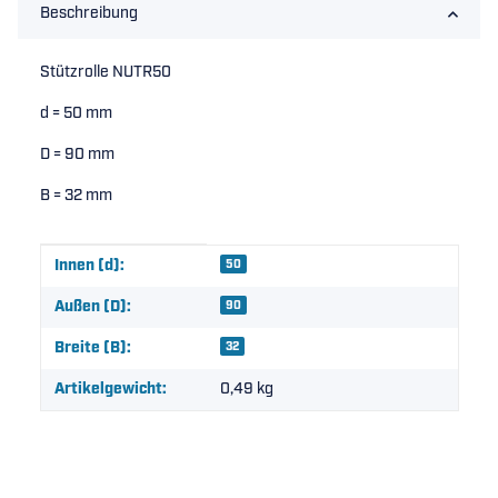
Beschreibung
Stützrolle NUTR50
d = 50 mm
D = 90 mm
B = 32 mm
Produkteigenschaft
Wert
Innen (d):
50
Außen (D):
90
Breite (B):
32
Artikelgewicht:
0,49
kg