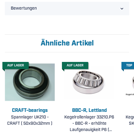
Bewertungen
Ähnliche Artikel
AUF LAGER
AUF LAGER
TOP
CRAFT-bearings
BBC-R, Lettland
Spannlager UK210 -
Kegelrollenlager 33210.P6
Kege
CRAFT ( 50x90x32mm )
- BBC-R - erhöhte
Laufgenauigkeit P6 (