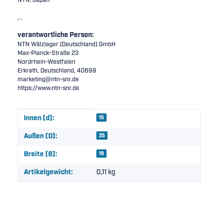
NTN, Japan
, ,
verantwortliche Person:
NTN Wälzlager (Deutschland) GmbH
Max-Planck-Straße 23
Nordrhein-Westfalen
Erkrath, Deutschland, 40699
marketing@ntn-snr.de
https://www.ntn-snr.de
Produkteigenschaft
Wert
Innen (d):
15
Außen (D):
35
Breite (B):
19
Artikelgewicht:
0,11
kg