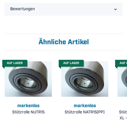
Bewertungen
Ähnliche Artikel
AUF LAGER
AUF LAGER
AUF 
markenlos
markenlos
Stützrolle NUTR15
Stützrolle NATR15(PP)
Stü