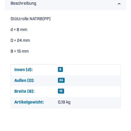
Beschreibung
Stützrolle NATR8(PP)
d = 8 mm
D = 24 mm
B = 15 mm
Produkteigenschaft
Wert
Innen (d):
8
Außen (D):
24
Breite (B):
15
Artikelgewicht:
0,19
kg