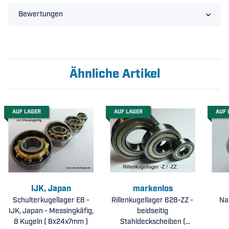
Bewertungen
Ähnliche Artikel
AUF LAGER
AUF LAGER
AUF 
IJK, Japan
markenlos
Schulterkugellager E8 -
Rillenkugellager 628-ZZ -
Nad
IJK, Japan - Messingkäfig,
beidseitig
8 Kugeln ( 8x24x7mm )
Stahldeckscheiben (