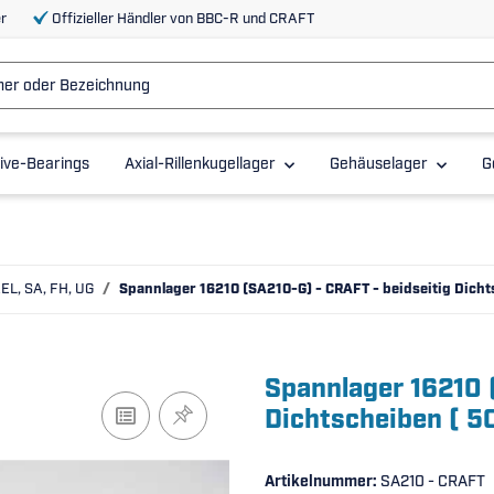
r
Offizieller Händler von BBC-R und CRAFT
ive-Bearings
Axial-Rillenkugellager
Gehäuselager
G
AEL, SA, FH, UG
Spannlager 16210 (SA210-G) - CRAFT - beidseitig Dich
Spannlager 16210 
Dichtscheiben ( 
Artikelnummer:
SA210 - CRAFT