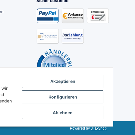
Sicher bestellen
en
Akzeptieren
 wir
nd
Konfigurieren
henden
Ablehnen
Powered by
JTL-Shop