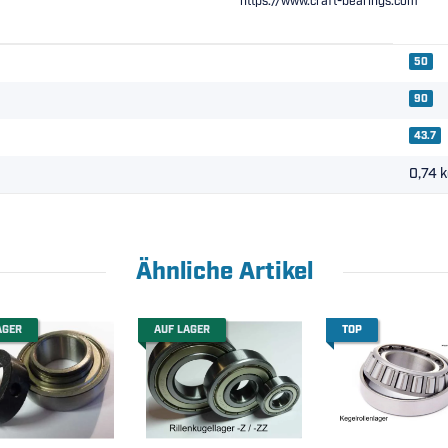
https://www.craft-bearings.com
50
90
43.7
0,74
k
Ähnliche Artikel
AGER
AUF LAGER
TOP