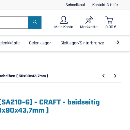
Schnellkauf
Kontakt & Hilfe
Mein Konto
Merkzettel
0,00 €
elenkköpfe
Gelenklager
Gleitlager/Sinterbronze
Inline-L
tscheiben ( 50x90x43,7mm )
(SA210-G) - CRAFT - beidseitig
50x90x43,7mm )