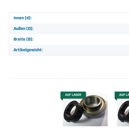
Produkteigenschaft
Wert
Innen (d):
Außen (D):
Breite (B):
Artikelgewicht:
AUF LAGER
AUF L