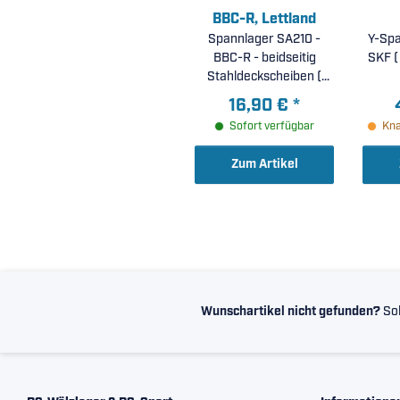
BBC-R, Lettland
Spannlager SA210 -
Y-Spa
BBC-R - beidseitig
S
Stahldeckscheiben (
50x90x43,7mm )
16,90 €
*
Sofort verfügbar
Kna
Zum Artikel
Wunschartikel nicht gefunden?
Sol