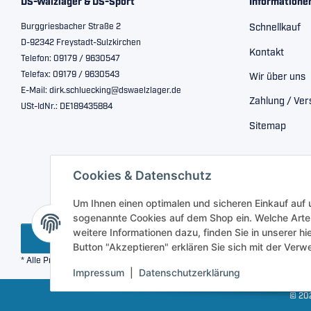
DS-Wälzlager & DS-Sport
Informatione
Burggriesbacher Straße 2
Schnellkauf
D-92342 Freystadt-Sulzkirchen
Kontakt
Telefon: 09179 / 9630547
Telefax: 09179 / 9630543
Wir über uns
E-Mail: dirk.schluecking@dswaelzlager.de
Zahlung / Ve
USt-IdNr.: DE189435884
Sitemap
Cookies & Datenschutz
Um Ihnen einen optimalen und sicheren Einkauf auf
sogenannte Cookies auf dem Shop ein. Welche Arte
weitere Informationen dazu, finden Sie in unserer h
Vertrag widerrufen
Button "Akzeptieren" erklären Sie sich mit der Ve
* Alle Preise inkl. gesetzlicher USt., zzgl.
Versand
Impressum
|
Datenschutzerklärung
© 202