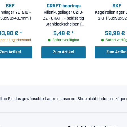
SKF
CRAFT-bearings
SKF
nnlager YET210 -
Rillenkugellager 6210-
Kegelrollenlager 
KF ( 50x90x43,7mm )
ZZ - CRAFT - beidseitig
SKF ( 50x90x
Stahldeckscheiben (
50x90x20mm )
43,90 €
*
5,49 €
*
59,99 €
pper Lagerbestand
Sofort verfügbar
Sofort verfü
Zum Artikel
Zum Artikel
Zum Artike
lten Sie das gewünschte Lager in unserem Shop nicht finden, so zögern 