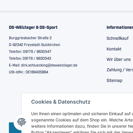
DS-Wälzlager & DS-Sport
Informatione
Burggriesbacher Straße 2
Schnellkauf
D-92342 Freystadt-Sulzkirchen
Kontakt
Telefon: 09179 / 9630547
Telefax: 09179 / 9630543
Wir über uns
E-Mail: dirk.schluecking@dswaelzlager.de
Zahlung / Ve
USt-IdNr.: DE189435884
Sitemap
Cookies & Datenschutz
Um Ihnen einen optimalen und sicheren Einkauf auf
sogenannte Cookies auf dem Shop ein. Welche Arte
weitere Informationen dazu, finden Sie in unserer h
Vertrag widerrufen
Button "Akzeptieren" erklären Sie sich mit der Ve