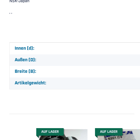
NSK-Japan
, ,
Produkteigenschaft
Wert
Innen (d):
Außen (D):
Breite (B):
Artikelgewicht:
AUF LAGER
AUF LAGER