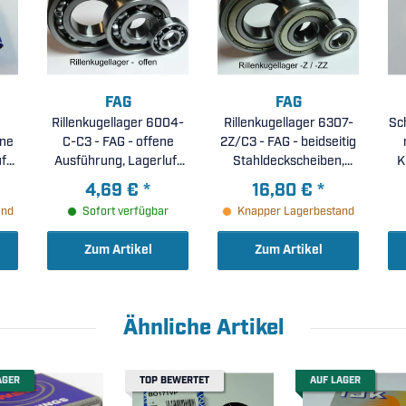
FAG
FAG
Rillenkugellager 6004-
Rillenkugellager 6307-
Sch
C-C3 - FAG - offene
2Z/C3 - FAG - beidseitig
ft
Ausführung, Lagerluft
Stahldeckscheiben,
)
C3 ( 20x42x12mm )
erhöhte radiale
4,69 €
*
16,80 €
*
Lagerluft C3 (
and
Sofort verfügbar
Knapper Lagerbestand
35x80x21mm )
Zum Artikel
Zum Artikel
Ähnliche Artikel
AGER
TOP BEWERTET
AUF LAGER