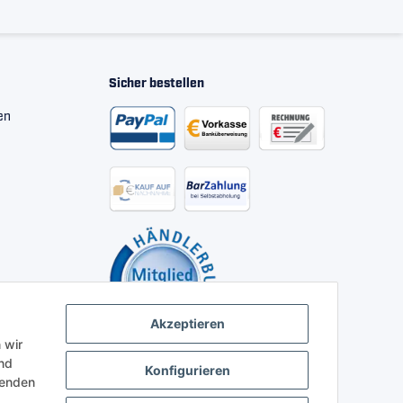
Sicher bestellen
en
Akzeptieren
 wir
nd
Konfigurieren
henden