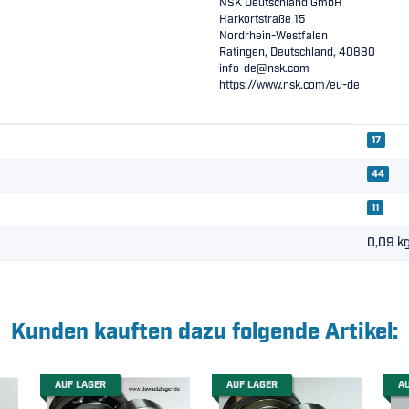
NSK Deutschland GmbH
Harkortstraße 15
Nordrhein-Westfalen
Ratingen, Deutschland, 40880
info-de@nsk.com
https://www.nsk.com/eu-de
17
44
11
0,09
k
Kunden kauften dazu folgende Artikel:
AUF LAGER
AUF LAGER
A