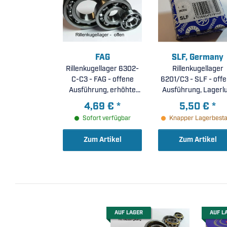
FAG
SLF, Germany
Rillenkugellager 6302-
Rillenkugellager
C-C3 - FAG - offene
6201/C3 - SLF - offene
Ausführung, erhöhte
Ausführung, Lagerlu
radiale Lagerluft C3 (
C3 ( 12x32x10mm 
4,69 €
*
5,50 €
*
15x42x13mm )
Sofort verfügbar
Knapper Lagerbest
Zum Artikel
Zum Artikel
AUF LAGER
AUF L