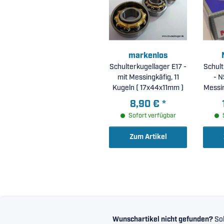
markenlos
Schulterkugellager E17 -
Schult
mit Messingkäfig, 11
- NS
Kugeln ( 17x44x11mm )
Messin
1
8,90 €
*
Sofort verfügbar
Zum Artikel
Wunschartikel nicht gefunden?
Sol