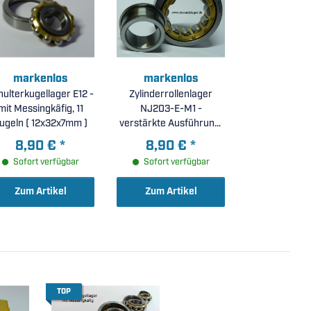
markenlos
markenlos
ulterkugellager E12 -
Zylinderrollenlager
mit Messingkäfig, 11
NJ203-E-M1 -
Kugeln ( 12x32x7mm )
verstärkte Ausführung,
Messingkäfig (
8,90 €
*
8,90 €
*
17x40x12mm )
Sofort verfügbar
Sofort verfügbar
Zum Artikel
Zum Artikel
TOP