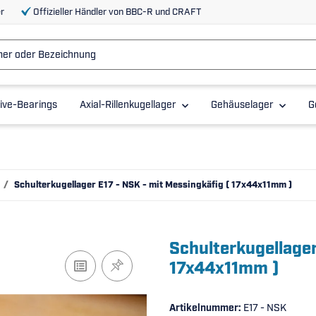
r
Offizieller Händler von BBC-R und CRAFT
ive-Bearings
Axial-Rillenkugellager
Gehäuselager
G
Schulterkugellager E17 - NSK - mit Messingkäfig ( 17x44x11mm )
Schulterkugellager
17x44x11mm )
Artikelnummer:
E17 - NSK