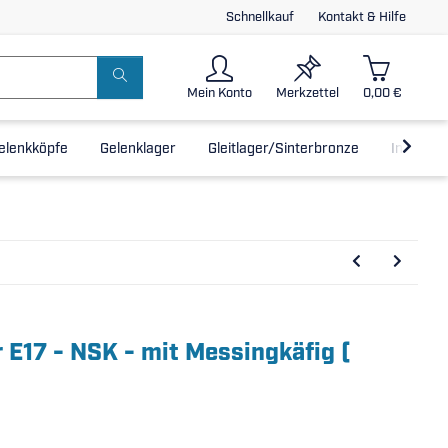
Schnellkauf
Kontakt & Hilfe
Mein Konto
Merkzettel
0,00 €
elenkköpfe
Gelenklager
Gleitlager/Sinterbronze
Inline-L
 E17 - NSK - mit Messingkäfig (