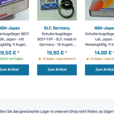
NSK-Japan
SLF, Germany
NSK-Japa
erkugellager BO17
Schulterkugellager
Schulterkugellage
K, Japan - mit
BO17-TVP - SLF, made in
IJK, Japan 
gkäfig, 11 Kugeln (
Germany - 10 Kugeln (
Messingkäfig, 11 K
7x44x11mm )
17x44x11mm )
17x44x11mm
19,50 €
*
19,90 €
*
14,88 €
Sofort verfügbar
Knapper Lagerbestand
Knapper Lagerb
Zum Artikel
Zum Artikel
Zum Artike
lten Sie das gewünschte Lager in unserem Shop nicht finden, so zögern 