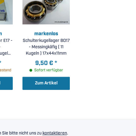
n
markenlos
r E17 -
Schulterkugellager BO17
-
- Messingkäfig ( 11
ugeln (
Kugeln ) 17x44x11mm
 )
*
9,50 €
*
estand
Sofort verfügbar
l
Zum Artikel
Sie bitte nicht uns zu
kontaktieren
.