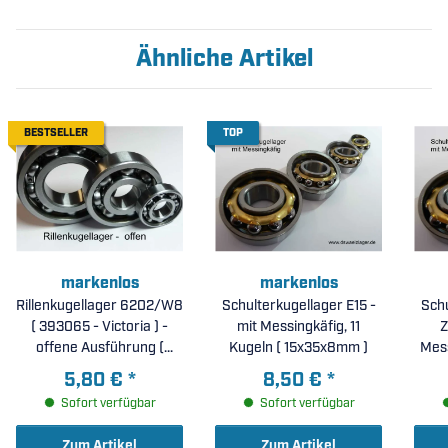
Ähnliche Artikel
BESTSELLER
TOP
markenlos
markenlos
Rillenkugellager 6202/W8
Schulterkugellager E15 -
Schu
( 393065 - Victoria ) -
mit Messingkäfig, 11
Z
offene Ausführung (
Kugeln ( 15x35x8mm )
Mess
15x35x8mm )
5,80 €
*
8,50 €
*
Sofort verfügbar
Sofort verfügbar
Zum Artikel
Zum Artikel