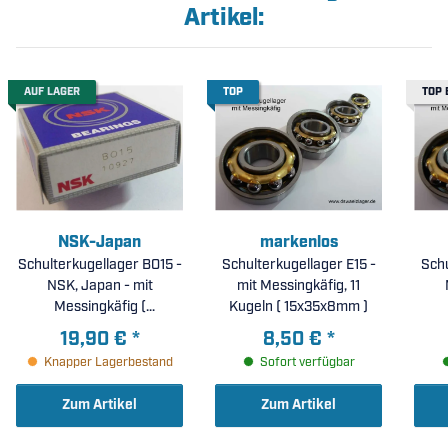
Artikel:
AUF LAGER
TOP
TOP 
NSK-Japan
markenlos
Schulterkugellager BO15 -
Schulterkugellager E15 -
Schu
NSK, Japan - mit
mit Messingkäfig, 11
Messingkäfig (
Kugeln ( 15x35x8mm )
15x40x10mm )
19,90 €
*
8,50 €
*
Knapper Lagerbestand
Sofort verfügbar
Zum Artikel
Zum Artikel