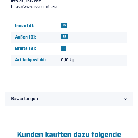
info-de@nsk.com
https://www.nsk.com/eu-de
Produkteigenschaft
Wert
Innen (d):
15
Außen (D):
35
Breite (B):
8
Artikelgewicht:
0,10
kg
Bewertungen
Kunden kauften dazu folgende