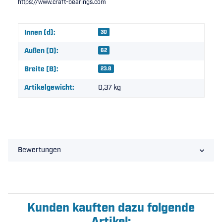
https://www.craft-bearings.com
Produkteigenschaft
Wert
Innen (d):
30
Außen (D):
62
Breite (B):
23.8
Artikelgewicht:
0,37
kg
Bewertungen
Kunden kauften dazu folgende