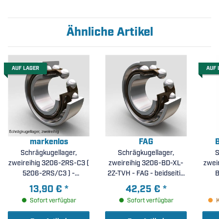
Ähnliche Artikel
AUF LAGER
AUF 
markenlos
FAG
B
Schrägkugellager,
Schrägkugellager,
S
zweireihig 3206-2RS-C3 (
zweireihig 3206-BD-XL-
zwei
5206-2RS/C3 ) -
2Z-TVH - FAG - beidseitig
B
beidseitig Dichtscheiben,
Stahldeckscheiben,
Dic
13,90 €
*
42,25 €
*
erhöhte radiale Lagerluft
Polyamidkäfig (
La
Sofort verfügbar
Sofort verfügbar
C3 ( 30x62x23,8mm )
30x62x23,8mm )