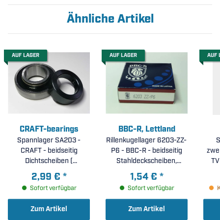
Ähnliche Artikel
AUF LAGER
AUF LAGER
AUF 
CRAFT-bearings
BBC-R, Lettland
Spannlager SA203 -
Rillenkugellager 6203-ZZ-
S
CRAFT - beidseitig
P6 - BBC-R - beidseitig
zwe
Dichtscheiben (
Stahldeckscheiben,
TV
17x40x19,10mm )
erhöhte Laufgenauigkeit
Pol
2,99 €
*
1,54 €
*
P6 ( 17x40x12mm )
ra
Sofort verfügbar
Sofort verfügbar
Zum Artikel
Zum Artikel