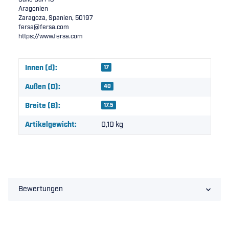
Aragonien
Zaragoza, Spanien, 50197
fersa@fersa.com
https://www.fersa.com
Produkteigenschaft
Wert
Innen (d):
17
Außen (D):
40
Breite (B):
17.5
Artikelgewicht:
0,10
kg
Bewertungen