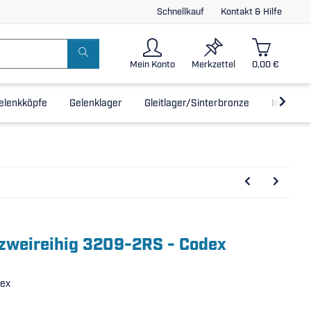
Schnellkauf
Kontakt & Hilfe
Mein Konto
Merkzettel
0,00 €
elenkköpfe
Gelenklager
Gleitlager/Sinterbronze
Inline-L
 zweireihig 3209-2RS - Codex
dex