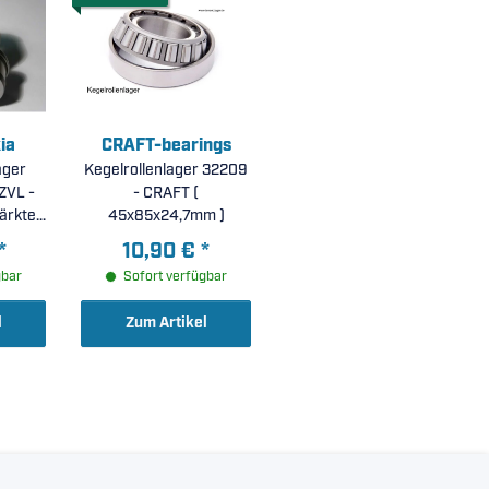
ia
CRAFT-bearings
ager
Kegelrollenlager 32209
ZVL -
- CRAFT (
tärkte
45x85x24,7mm )
höhte
*
10,90 €
*
t C3 (
gbar
Sofort verfügbar
 )
l
Zum Artikel