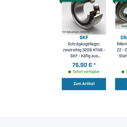
SKF
CR
Schrägkugellager,
Rille
zweireihig 3209 ATN9 -
ZZ - 
SKF - Käfig aus
Stah
glasfaserverstärktem
4
76,90 €
*
Polyamid 66,
Sofort verfügbar
wälzkörpergeführt (
45x85x30,2mm )
Zum Artikel