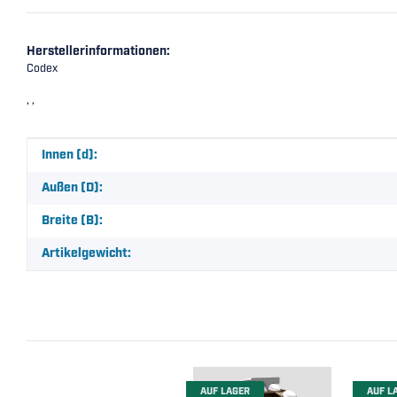
Herstellerinformationen:
Codex
, ,
Produkteigenschaft
Wert
Innen (d):
Außen (D):
Breite (B):
Artikelgewicht:
AUF LAGER
AUF L