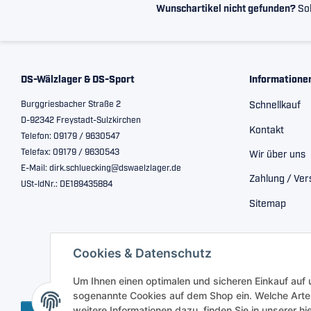
Wunschartikel nicht gefunden?
Sol
DS-Wälzlager & DS-Sport
Informatione
Burggriesbacher Straße 2
Schnellkauf
D-92342 Freystadt-Sulzkirchen
Kontakt
Telefon: 09179 / 9630547
Telefax: 09179 / 9630543
Wir über uns
E-Mail: dirk.schluecking@dswaelzlager.de
Zahlung / Ve
USt-IdNr.: DE189435884
Sitemap
Cookies & Datenschutz
Um Ihnen einen optimalen und sicheren Einkauf auf
sogenannte Cookies auf dem Shop ein. Welche Arte
weitere Informationen dazu, finden Sie in unserer h