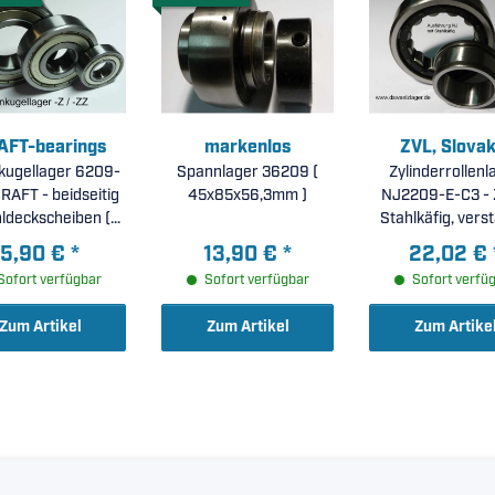
AFT-bearings
markenlos
ZVL, Slovak
nkugellager 6209-
Spannlager 36209 (
Zylinderrollenl
CRAFT - beidseitig
45x85x56,3mm )
NJ2209-E-C3 - 
ldeckscheiben (
Stahlkäfig, vers
5x85x19mm )
Ausführung, er
5,90 €
*
13,90 €
*
22,02 €
radiale Lagerluf
Sofort verfügbar
Sofort verfügbar
Sofort verfü
45x85x23mm
Zum Artikel
Zum Artikel
Zum Artike