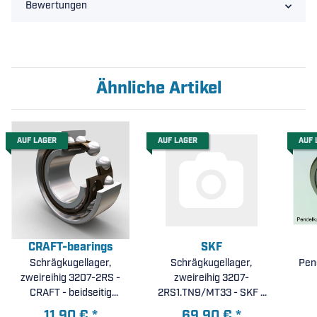
Bewertungen
Ähnliche Artikel
AUF LAGER
AUF LAGER
AUF 
CRAFT-bearings
SKF
Schrägkugellager,
Schrägkugellager,
Pen
zweireihig 3207-2RS -
zweireihig 3207-
CRAFT - beidseitig
2RS1.TN9/MT33 - SKF -
Dichtscheiben (
beidseitig Dichtscheiben (
11,90 €
*
69,90 €
*