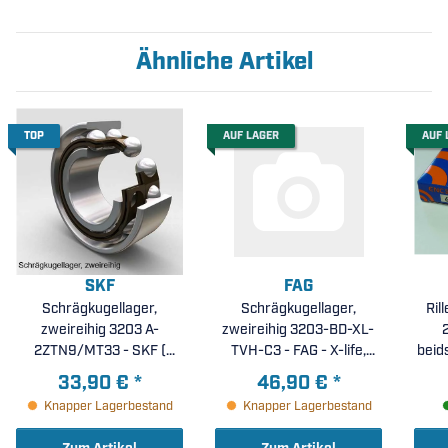
Ähnliche Artikel
TOP
AUF LAGER
AUF 
SKF
FAG
Schrägkugellager,
Schrägkugellager,
Ril
zweireihig 3203 A-
zweireihig 3203-BD-XL-
2ZTN9/MT33 - SKF (
TVH-C3 - FAG - X-life,
beids
17x40x17,5mm )
Polyamidkäfig, erhöhte
33,90 €
*
46,90 €
*
radiale Lagerluft C3 (
Knapper Lagerbestand
Knapper Lagerbestand
17x40x17,5mm )