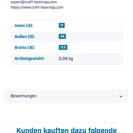
export@craft-bearings.com
https://www.craft-bearings.com
Produkteigenschaft
Wert
Innen (d):
17
Außen (D):
40
Breite (B):
17,5
Artikelgewicht:
0,09
kg
Bewertungen
Kunden kauften dazu folgende