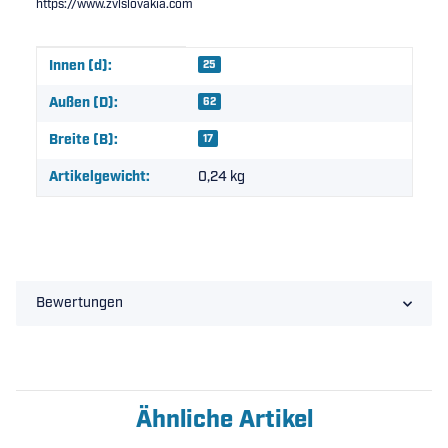
https://www.zvlslovakia.com
Produkteigenschaft
Wert
Innen (d):
25
Außen (D):
62
Breite (B):
17
Artikelgewicht:
0,24
kg
Bewertungen
Ähnliche Artikel