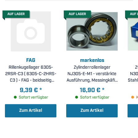
AUF LAGER
AUF LAGER
AUF 
FAG
markenlos
Rillenkugellager 6305-
Zylinderrollenlager
Z
2RSR-C3 ( 6305-C-2HRS-
NJ305-E-M1 - verstärkte
N305
C3 ) - FAG - beidseitig
Ausführung, Messingkäfig
Dichscheiben, erhöhte
( 25x62x17mm )
9,39 €
*
16,90 €
*
radiale Lagerluft C3 (
Sofort verfügbar
Sofort verfügbar
25x62x17mm )
Zum Artikel
Zum Artikel