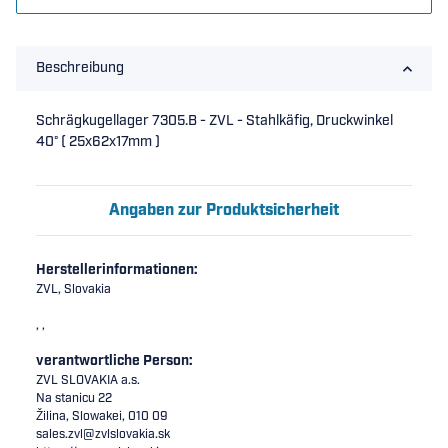
Beschreibung
Schrägkugellager 7305.B - ZVL - Stahlkäfig, Druckwinkel
40° ( 25x62x17mm )
Angaben zur Produktsicherheit
Herstellerinformationen:
ZVL, Slovakia
, ,
verantwortliche Person:
ZVL SLOVAKIA a.s.
Na stanicu 22
Žilina, Slowakei, 010 09
sales.zvl@zvlslovakia.sk