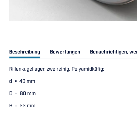
Beschreibung
Bewertungen
Benachrichtigen, we
Rillenkugellager, zweireihig, Polyamidkäfig;
d = 40 mm
D = 80 mm
B = 23 mm