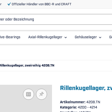
r
Offizieller Händler von BBC-R und CRAFT
ive-Bearings
Axial-Rillenkugellager
Gehäuselager
G
Rillenkugellager, zweireihig 4208.TN
Rillenkugellager, 
Artikelnummer:
4208.TN
Kategorie:
4200 - 4214