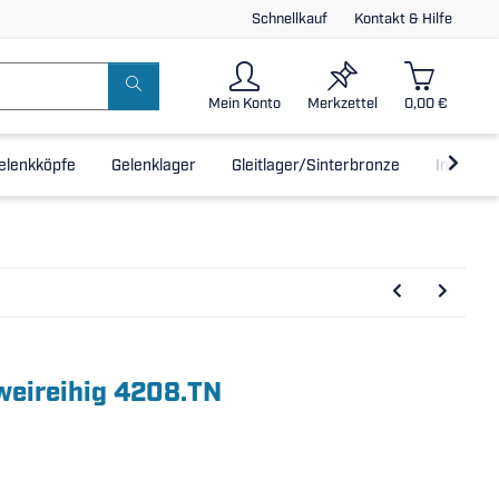
Schnellkauf
Kontakt & Hilfe
Mein Konto
Merkzettel
0,00 €
elenkköpfe
Gelenklager
Gleitlager/Sinterbronze
Inline-L
zweireihig 4208.TN