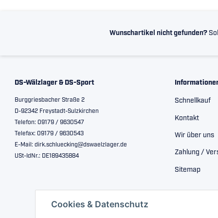
Wunschartikel nicht gefunden?
Sol
DS-Wälzlager & DS-Sport
Informatione
Burggriesbacher Straße 2
Schnellkauf
D-92342 Freystadt-Sulzkirchen
Kontakt
Telefon: 09179 / 9630547
Telefax: 09179 / 9630543
Wir über uns
E-Mail: dirk.schluecking@dswaelzlager.de
Zahlung / Ve
USt-IdNr.: DE189435884
Sitemap
Cookies & Datenschutz