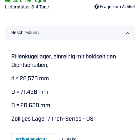
Sofort verfügbar
Frage zum Artikel
Lieferstatus: 3-4 Tage
Beschreibung
Rillenkugellager, einreihig mit beidseitigen
Dichtscheiben;
d = 28,575 mm
D = 71,438 mm
B = 20,638 mm
Zölliges Lager / Inch-Series - US
Produkteigenschaft
Wert
Artikelgewicht:
0,38
kg