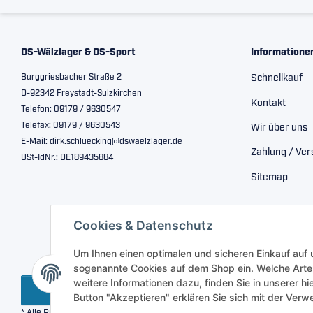
DS-Wälzlager & DS-Sport
Informatione
Burggriesbacher Straße 2
Schnellkauf
D-92342 Freystadt-Sulzkirchen
Kontakt
Telefon: 09179 / 9630547
Telefax: 09179 / 9630543
Wir über uns
E-Mail: dirk.schluecking@dswaelzlager.de
Zahlung / Ve
USt-IdNr.: DE189435884
Sitemap
Cookies & Datenschutz
Um Ihnen einen optimalen und sicheren Einkauf auf
sogenannte Cookies auf dem Shop ein. Welche Arte
weitere Informationen dazu, finden Sie in unserer h
Vertrag widerrufen
Button "Akzeptieren" erklären Sie sich mit der Ve
* Alle Preise inkl. gesetzlicher USt., zzgl.
Versand