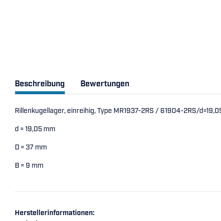
Beschreibung
Bewertungen
Rillenkugellager, einreihig, Type MR1937-2RS / 61904-2RS/d=19
d = 19,05 mm
D = 37 mm
B = 9 mm
Herstellerinformationen: