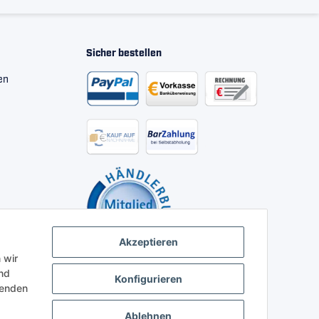
Sicher bestellen
en
Akzeptieren
 wir
nd
Konfigurieren
henden
Ablehnen