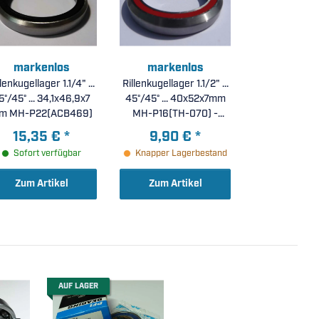
markenlos
markenlos
llenkugellager 1.1/4" ...
Rillenkugellager 1.1/2" ...
5°/45° ... 34,1x46,9x7
45°/45° ... 40x52x7mm
m MH-P22(ACB469)
MH-P16(TH-070) -
beidseitig mit
15,35 €
*
9,90 €
*
Dichtscheiben
Sofort verfügbar
Knapper Lagerbestand
Zum Artikel
Zum Artikel
AUF LAGER