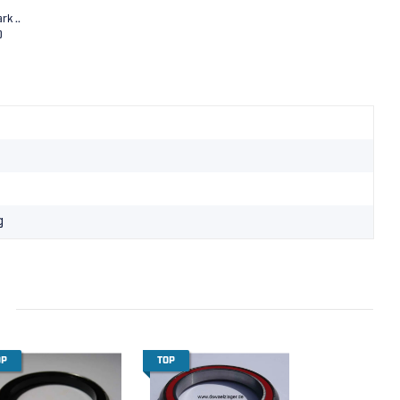
rk ..
0
g
OP
TOP