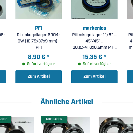
PFI
markenlos
06-
Rillenkugellager 6904-
Rillenkugellager 1.1/8" ...
Ri
DW (18,75x37x9 mm) -
45°/45° ...
4
PFI
30,15x41,8x6,5mm MH-
m
P08(ACB418)
8,90 €
*
15,35 €
*
Sofort verfügbar
Sofort verfügbar
Zum Artikel
Zum Artikel
Ähnliche Artikel
AGER
AUF LAGER