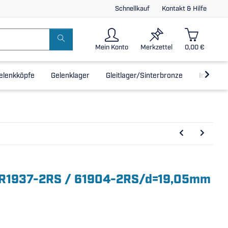
Schnellkauf
Kontakt & Hilfe
Mein Konto
Merkzettel
0,00 €
elenkköpfe
Gelenklager
Gleitlager/Sinterbronze
Inline-L
 MR1937-2RS / 61904-2RS/d=19,05mm