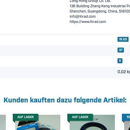
Long Hong Group Co. Ltd.
136 Building Zhang Keng Industrial Pa
Shenzhen, Guangdong, China, 51810
info@lhrad.com
https://www.lhrad.com
19.05
37
9
0,02
k
Kunden kauften dazu folgende Artikel:
AUF LAGER
AUF LAGER
T