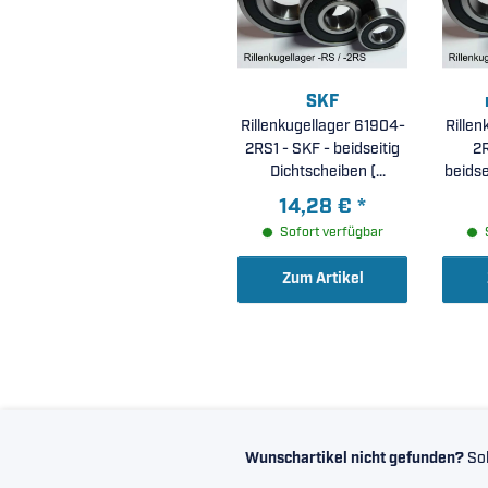
SKF
Rillenkugellager 61904-
Rillen
2RS1 - SKF - beidseitig
2R
Dichtscheiben (
beidse
20x37x9mm )
( 
14,28 €
*
Einzelverpackung
Sofort verfügbar
Zum Artikel
Wunschartikel nicht gefunden?
Sol