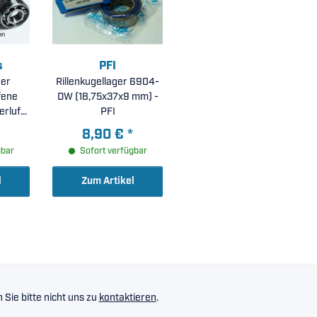
s
PFI
ger
Rillenkugellager 6904-
DW (18,75x37x9 mm) -
erluft
PFI
m )
8,90 €
*
gbar
Sofort verfügbar
l
Zum Artikel
Sie bitte nicht uns zu
kontaktieren
.