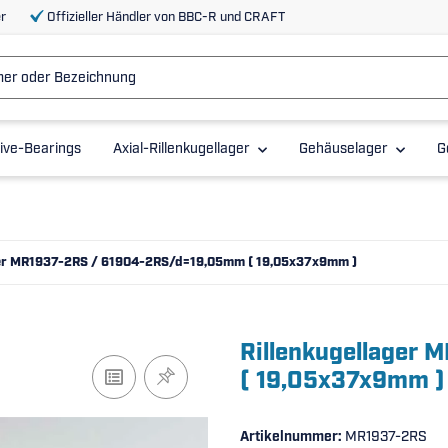
r
Offizieller Händler von BBC-R und CRAFT
ive-Bearings
Axial-Rillenkugellager
Gehäuselager
G
ger MR1937-2RS / 61904-2RS/d=19,05mm ( 19,05x37x9mm )
Rillenkugellager
( 19,05x37x9mm )
Artikelnummer:
MR1937-2RS