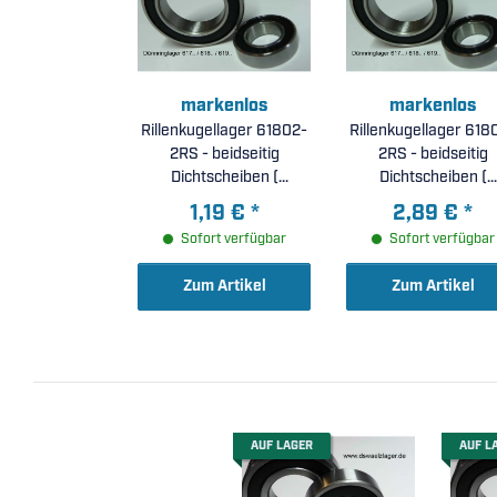
markenlos
markenlos
Rillenkugellager 61802-
Rillenkugellager 618
2RS - beidseitig
2RS - beidseitig
Dichtscheiben (
Dichtscheiben (
15x24x5mm )
30x42x7mm )
1,19 €
*
2,89 €
*
Sofort verfügbar
Sofort verfügbar
Zum Artikel
Zum Artikel
AUF LAGER
AUF L