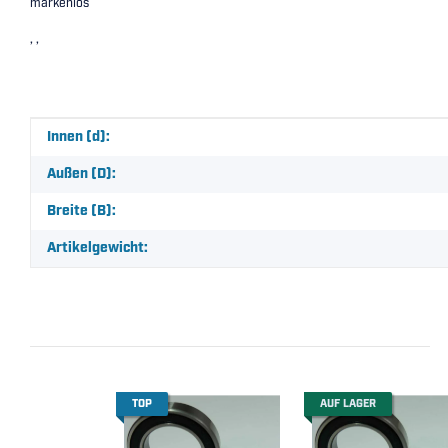
markenlos
, ,
Produkteigenschaft
Wert
Innen (d):
Außen (D):
Breite (B):
Artikelgewicht:
TOP
AUF LAGER