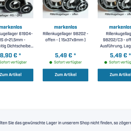
markenlos
markenlos
markenlo
kugellager 61904-
Rillenkugellager 98202 -
Rillenkugella
S d=21,5mm -
offen - ( 15x37x9mm )
98202/C3 - offene
itig Dichtscheiben
Ausführung, Lag
21,5x37x9mm )
C3 ( 15x37x9m
8,90 €
*
5,49 €
*
5,49 €
*
Sofort verfügbar
Sofort verfügbar
Sofort verfü
Zum Artikel
Zum Artikel
Zum Artike
lten Sie das gewünschte Lager in unserem Shop nicht finden, so zögern 