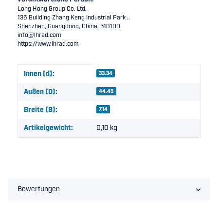
Long Hong Group Co. Ltd.
136 Building Zhang Keng Industrial Park ..
Shenzhen, Guangdong, China, 518100
info@lhrad.com
https://www.lhrad.com
Produkteigenschaft
Wert
Innen (d):
33.34
Außen (D):
44.45
Breite (B):
7.14
Artikelgewicht:
0,10
kg
Bewertungen