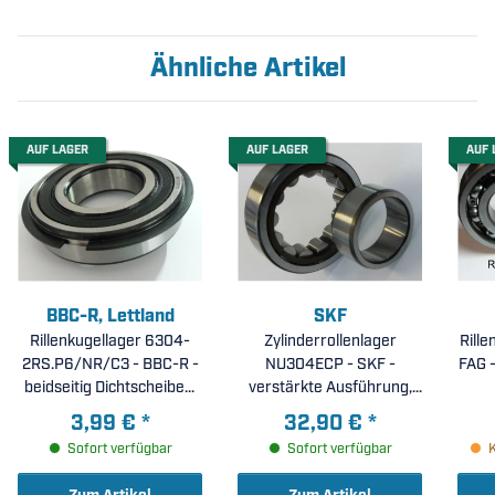
Ähnliche Artikel
AUF LAGER
AUF LAGER
AUF 
BBC-R, Lettland
SKF
Rillenkugellager 6304-
Zylinderrollenlager
Rill
2RS.P6/NR/C3 - BBC-R -
NU304ECP - SKF -
FAG -
beidseitig Dichtscheiben,
verstärkte Ausführung,
erhöhte Laufgenauigkeit
Massiv-Fensterkäfig aus
3,99 €
*
32,90 €
*
P6, Nut + Sprengring im
glasfaserverstärktem
Sofort verfügbar
Sofort verfügbar
Außenring, erhöhte
Polyamid PA66 (
radiale Lagerluft C3 (
20x52x15mm )