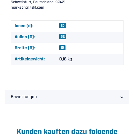
Schweinfurt, Deutschland, 97421
marketing@skf.com
Produkteigenschaft
Wert
Innen (d):
20
Außen (D):
52
Breite (B):
15
Artikelgewicht:
0,16
kg
Bewertungen
Kunden kauften dazu folgende