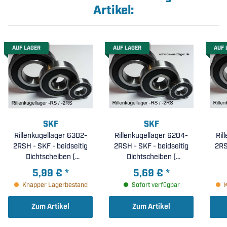
Artikel:
AUF LAGER
AUF LAGER
AUF 
SKF
SKF
Rillenkugellager 6302-
Rillenkugellager 6204-
Ril
2RSH - SKF - beidseitig
2RSH - SKF - beidseitig
2RS
Dichtscheiben (
Dichtscheiben (
15x42x13mm )
20x47x14mm )
5,99 €
*
5,69 €
*
Knapper Lagerbestand
Sofort verfügbar
Zum Artikel
Zum Artikel