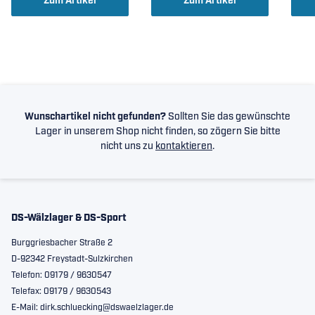
Zum Artikel
Zum Artikel
20x52x15mm )
Wunschartikel nicht gefunden?
Sollten Sie das gewünschte
Lager in unserem Shop nicht finden, so zögern Sie bitte
nicht uns zu
kontaktieren
.
DS-Wälzlager & DS-Sport
Burggriesbacher Straße 2
D-92342 Freystadt-Sulzkirchen
Telefon: 09179 / 9630547
Telefax: 09179 / 9630543
E-Mail: dirk.schluecking@dswaelzlager.de