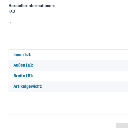
Herstellerinformationen:
FAG
, ,
Produkteigenschaft
Wert
Innen (d):
Außen (D):
Breite (B):
Artikelgewicht: