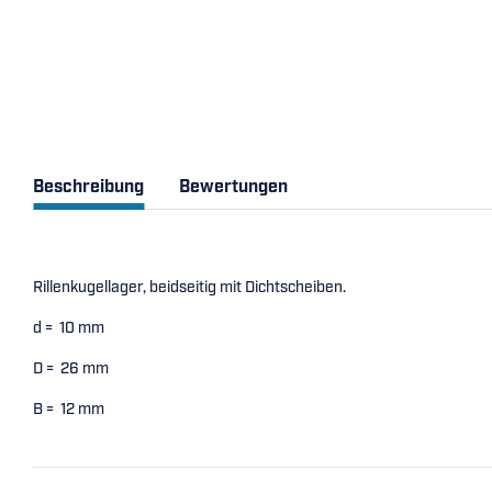
Beschreibung
Bewertungen
Rillenkugellager, beidseitig mit Dichtscheiben.
d = 10 mm
D = 26 mm
B = 12 mm