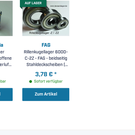
AUF LAGER
ia
FAG
ger
Rillenkugellager 6000-
offene
C-2Z - FAG - beidseitig
erluft
Stahldeckscheiben (
m )
10x26x8mm )
3,78 €
*
gbar
Sofort verfügbar
l
Zum Artikel