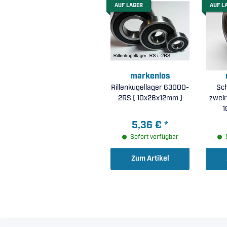
AUF LAGER
AUF L
markenlos
Rillenkugellager 63000-
Sch
2RS ( 10x26x12mm )
zweir
1
5,36 €
*
Sofort verfügbar
Zum Artikel