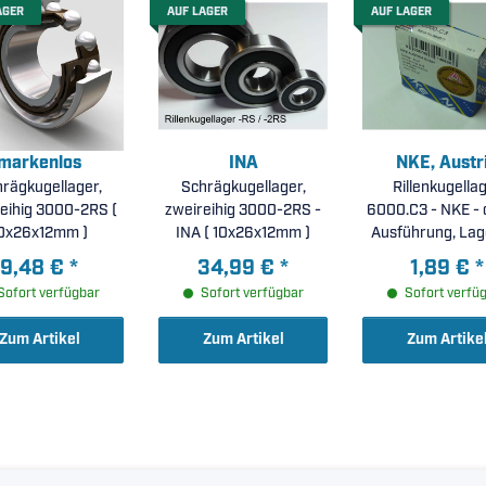
AGER
AUF LAGER
AUF LAGER
markenlos
INA
NKE, Austr
rägkugellager,
Schrägkugellager,
Rillenkugella
eihig 3000-2RS (
zweireihig 3000-2RS -
6000.C3 - NKE - 
0x26x12mm )
INA ( 10x26x12mm )
Ausführung, Lag
C3 ( 10x26x8m
9,48 €
*
34,99 €
*
1,89 €
*
Sofort verfügbar
Sofort verfügbar
Sofort verfü
Zum Artikel
Zum Artikel
Zum Artike