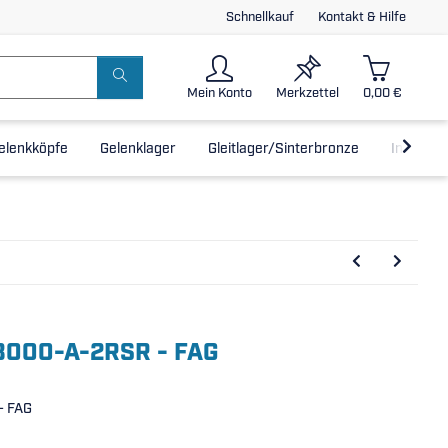
Schnellkauf
Kontakt & Hilfe
Mein Konto
Merkzettel
0,00 €
elenkköpfe
Gelenklager
Gleitlager/Sinterbronze
Inline-L
63000-A-2RSR - FAG
- FAG