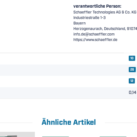
verantwortliche Person:
Schaeffler Technologies AG & Co. KG
Industriestraße 1-3
Bayern
Herzogenaurach, Deutschland, 9107
info.de@schaeffler.com
https://www.schaeffler.de
10
26
12
0,14
Ähnliche Artikel