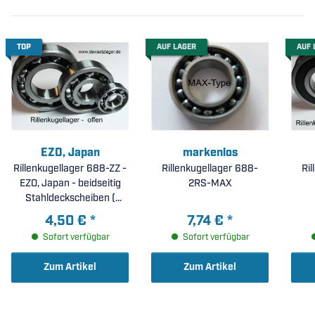
TOP
AUF LAGER
AUF 
EZO, Japan
markenlos
Rillenkugellager 688-ZZ -
Rillenkugellager 688-
Ri
EZO, Japan - beidseitig
2RS-MAX
Stahldeckscheiben (
8x16x5mm )
4,50 €
*
7,74 €
*
Sofort verfügbar
Sofort verfügbar
Zum Artikel
Zum Artikel