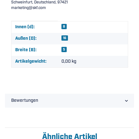
Schweinfurt, Deutschland, 97421
marketing@skf.com
Produkteigenschaft
Wert
Innen (d):
8
Außen (D):
16
Breite (B):
5
Artikelgewicht:
0,00
kg
Bewertungen
Ähnliche Artikel