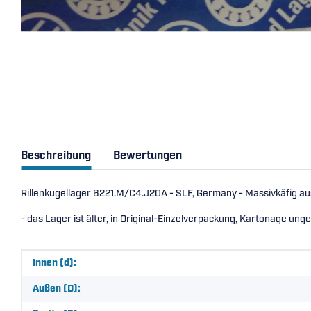
Beschreibung
Bewertungen
Rillenkugellager 6221.M/C4.J20A - SLF, Germany - Massivkäfig au
- das Lager ist älter, in Original-Einzelverpackung, Kartonage ung
Produkteigenschaft
Wert
Innen (d):
Außen (D):