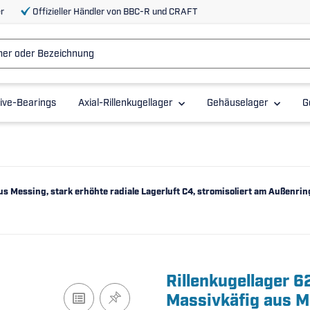
r
Offizieller Händler von BBC-R und CRAFT
ive-Bearings
Axial-Rillenkugellager
Gehäuselager
G
us Messing, stark erhöhte radiale Lagerluft C4, stromisoliert am Außenr
Rillenkugellager 
Massivkäfig aus Me