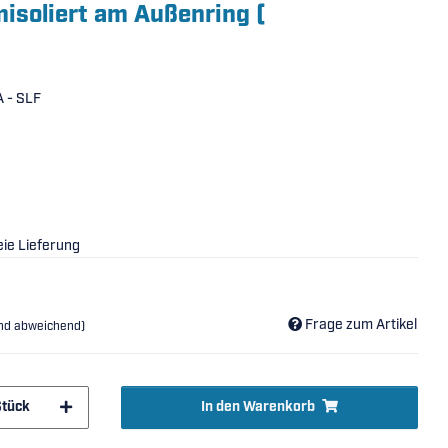
misoliert am Außenring (
 - SLF
ie Lieferung
Frage zum Artikel
and abweichend)
Stück
In den Warenkorb