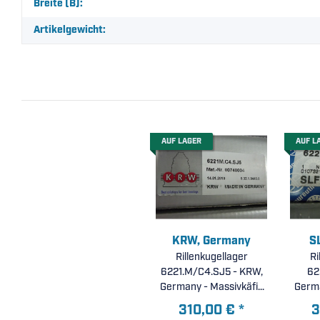
Breite (B):
Artikelgewicht:
AUF LAGER
AUF L
KRW, Germany
S
Rillenkugellager
Ri
6221.M/C4.SJ5 - KRW,
62
Germany - Massivkäfig
Germa
aus Messing, stark
aus
310,00 €
*
3
erhöhte radiale
e