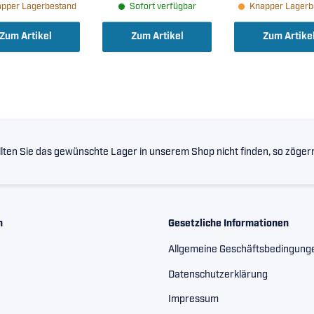
pper Lagerbestand
Sofort verfügbar
Knapper Lagerb
agerluft C4 (
5x190x36mm )
Zum Artikel
Zum Artikel
Zum Artike
lten Sie das gewünschte Lager in unserem Shop nicht finden, so zögern 
n
Gesetzliche Informationen
Allgemeine Geschäftsbedingung
Datenschutzerklärung
Impressum