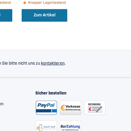
estand
Knapper Lagerbestand
Innenvierkant (
40,45x100x36mm )
l
Zum Artikel
Sie bitte nicht uns zu
kontaktieren
.
Sicher bestellen
en