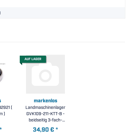
g
AUF LAGER
s
markenlos
2921 (
Landmaschinenlager
m )
GVK109-211-KTT-B -
beidseitig 3-fach-
Lippendichtung, balliger
*
34,90 €
*
Außenring,