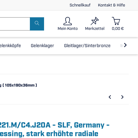
Schnellkauf
Kontakt & Hilfe
Mein Konto
Merkzettel
0,00 €
elenkköpfe
Gelenklager
Gleitlager/Sinterbronze
Inline-L
ing ( 105x190x36mm )
6221.M/C4.J20A - SLF, Germany -
ssing, stark erhöhte radiale