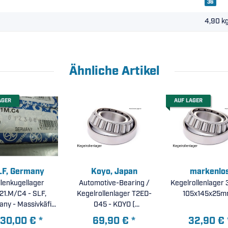
36
4,90
k
Ähnliche Artikel
AGER
AUF LAGER
LF, Germany
Koyo, Japan
markenlo
llenkugellager
Automotive-Bearing /
Kegelrollenlager 3
21.M/C4 - SLF,
Kegelrollenlager T2ED-
105x145x25m
ny - Massivkäfig
045 - KOYO (
 Messing, stark
45x95x36mm )
30,00 €
*
69,90 €
*
32,90 €
rhöhte radiale