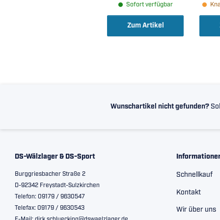
Sofort verfügbar
Kna
Lagerluft C4 (
L
105x190x36mm )
10
Zum Artikel
Wunschartikel nicht gefunden?
Sol
DS-Wälzlager & DS-Sport
Informatione
Burggriesbacher Straße 2
Schnellkauf
D-92342 Freystadt-Sulzkirchen
Kontakt
Telefon: 09179 / 9630547
Telefax: 09179 / 9630543
Wir über uns
E-Mail: dirk.schluecking@dswaelzlager.de