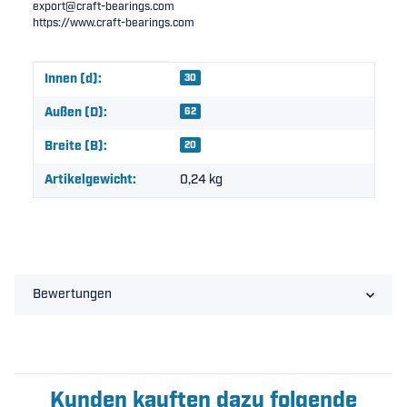
export@craft-bearings.com
https://www.craft-bearings.com
Produkteigenschaft
Wert
Innen (d):
30
Außen (D):
62
Breite (B):
20
Artikelgewicht:
0,24
kg
Bewertungen
Kunden kauften dazu folgende