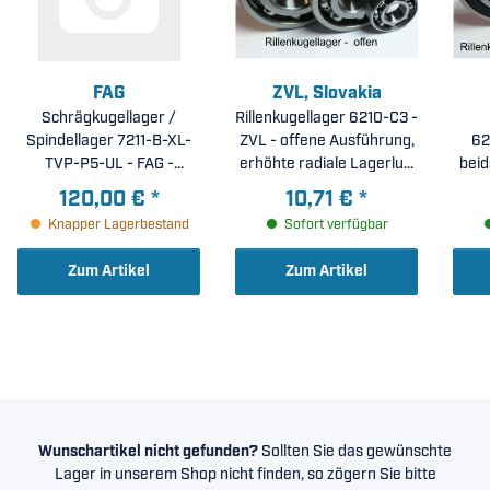
FAG
ZVL, Slovakia
Schrägkugellager /
Rillenkugellager 6210-C3 -
Spindellager 7211-B-XL-
ZVL - offene Ausführung,
62
TVP-P5-UL - FAG -
erhöhte radiale Lagerluft
beid
Massivkäfig aus
C3 ( 50x90x20mm )
gerä
120,00 €
*
10,71 €
*
glasfaserverstärktem
ra
Knapper Lagerbestand
Sofort verfügbar
Polyamid, Toleranzklasse
P5, Universalausführung,
Zum Artikel
Zum Artikel
bei paarweisem Einbau in
O- und X-Anordnung
leichte Vorspannung (
55x100x21mm )
Wunschartikel nicht gefunden?
Sollten Sie das gewünschte
Lager in unserem Shop nicht finden, so zögern Sie bitte