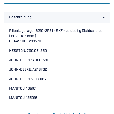
Beschreibung
Rillenkugellager 6210-2RS1 - SKF - beidseitig Dichtscheiben
( 50x90x20mm )
CLAAS: 0002335701
HESSTON: 700.051.250
JOHN-DEERE: AH201531
JOHN-DEERE: AZ43732
JOHN-DEERE: JD30167
MANITOU: 105101
MANITOU: 125016