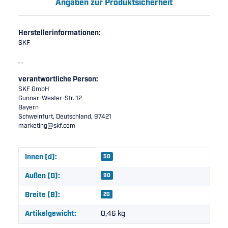
Angaben zur Produktsicherheit
Herstellerinformationen:
SKF
, ,
verantwortliche Person:
SKF GmbH
Gunnar-Wester-Str. 12
Bayern
Schweinfurt, Deutschland, 97421
marketing@skf.com
Produkteigenschaft
Wert
Innen (d):
50
Außen (D):
90
Breite (B):
20
Artikelgewicht:
0,46
kg