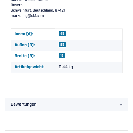
Bayern
Schweinfurt, Deutschland, 97421
marketing@skf.com
Produkteigenschaft
Wert
Innen (d):
45
Außen (D):
85
Breite (B):
19
Artikelgewicht:
0,44
kg
Bewertungen