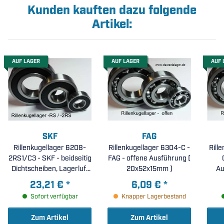
Kunden kauften dazu folgende
Artikel:
AUF LAGER
AUF LAGER
AUF 
SKF
FAG
Rillenkugellager 6208-
Rillenkugellager 6304-C -
Rill
2RS1/C3 - SKF - beidseitig
FAG - offene Ausführung (
Dichtscheiben, Lagerluft
20x52x15mm )
Au
C3 ( 40x80x18mm )
ra
23,21 €
*
6,09 €
*
Sofort verfügbar
Knapper Lagerbestand
Zum Artikel
Zum Artikel