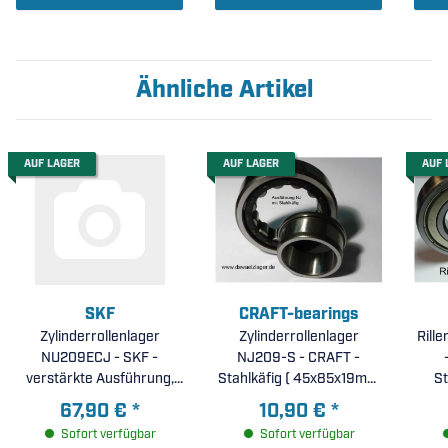
Ähnliche Artikel
AUF LAGER
AUF LAGER
AUF 
SKF
CRAFT-bearings
Zylinderrollenlager
Zylinderrollenlager
Rill
NU209ECJ - SKF -
NJ209-S - CRAFT -
verstärkte Ausführung,
Stahlkäfig ( 45x85x19mm
St
Stahlkäfig ( 45x85x19mm
)
67,90 €
*
10,90 €
*
)
Sofort verfügbar
Sofort verfügbar