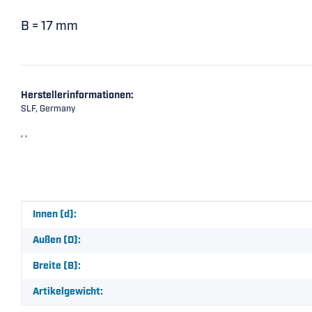
B = 17 mm
Herstellerinformationen:
SLF, Germany
, ,
Produkteigenschaft
Wert
Innen (d):
Außen (D):
Breite (B):
Artikelgewicht: