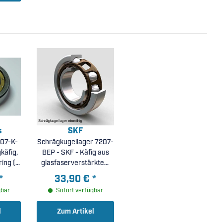
s
SKF
07-K-
Schrägkugellager 7207-
BEP - SKF - Käfig aus
ing (
glasfaserverstärktem
 )
Polyamid, verstärkte
*
33,90 €
*
Ausführung,
gbar
Sofort verfügbar
Berührungswinkel 40° (
35x72x17mm )
l
Zum Artikel