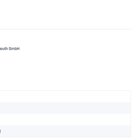
ureuth GmbH
g