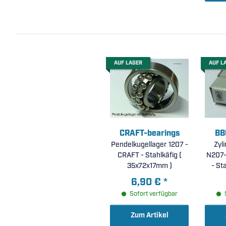
AUF LAGER
AUF L
CRAFT-bearings
BB
Pendelkugellager 1207 -
Zyl
CRAFT - Stahlkäfig (
N207-
35x72x17mm )
- St
Lauf
6,90 €
*
e
Sofort verfügbar
L
3
Zum Artikel