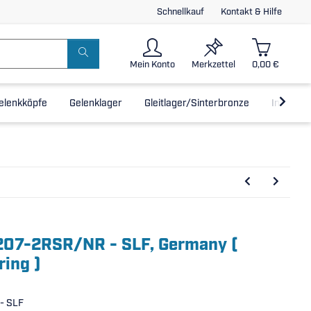
Schnellkauf
Kontakt & Hilfe
Mein Konto
Merkzettel
0,00 €
elenkköpfe
Gelenklager
Gleitlager/Sinterbronze
Inline-L
6207-2RSR/NR - SLF, Germany (
ring )
- SLF