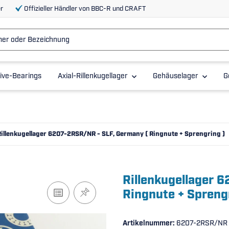
r
Offizieller Händler von BBC-R und CRAFT
ive-Bearings
Axial-Rillenkugellager
Gehäuselager
G
Rillenkugellager 6207-2RSR/NR - SLF, Germany ( Ringnute + Sprengring )
Rillenkugellager 
Ringnute + Spreng
Artikelnummer:
6207-2RSR/NR 