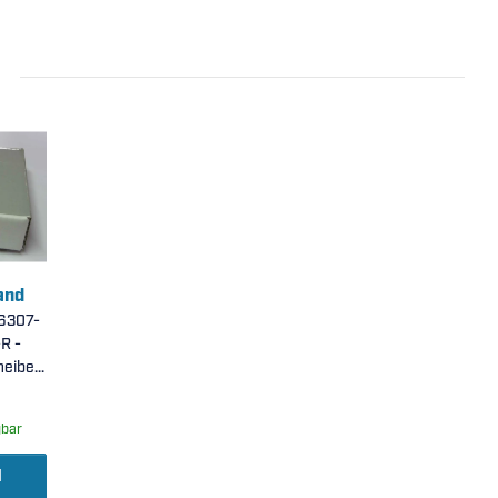
and
 6307-
R -
heiben,
 P6 (
gbar
 )
l