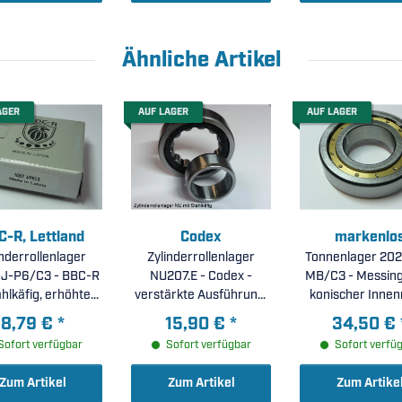
Ähnliche Artikel
AGER
AUF LAGER
AUF LAGER
C-R, Lettland
Codex
markenlo
inderrollenlager
Zylinderrollenlager
Tonnenlager 202
J-P6/C3 - BBC-R
NU207.E - Codex -
MB/C3 - Messingkäfig,
ahlkäfig, erhöhte
verstärkte Ausführung,
konischer Innenr
genauigkeit P6,
Stahlkäfig ( 35x72x17mm
35x72x17mm
8,79 €
*
15,90 €
*
34,50 €
rhöhte radiale
)
Sofort verfügbar
Sofort verfügbar
Sofort verfü
agerluft C3 (
5x72x17mm )
Zum Artikel
Zum Artikel
Zum Artike