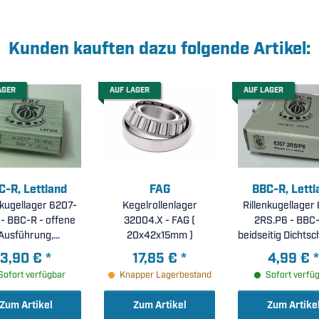
Kunden kauften dazu folgende Artikel:
AGER
AUF LAGER
AUF LAGER
C-R, Lettland
FAG
BBC-R, Lettl
nkugellager 6207-
Kegelrollenlager
Rillenkugellager
- BBC-R - offene
32004.X - FAG (
2RS.P6 - BBC-
Ausführung,
20x42x15mm )
beidseitig Dichtsc
fende Ringnut im
erhöhte
3,90 €
*
17,85 €
*
4,99 €
*
enring, erhöhte
Laufgenauigkeit
Sofort verfügbar
Knapper Lagerbestand
Sofort verfü
genauigkeit P6 (
35x80x21mm
5x72x17mm )
Zum Artikel
Zum Artikel
Zum Artike