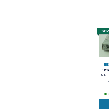
AUF L
BB
Rille
N.P6 
umlau
Auß
Lauf
3