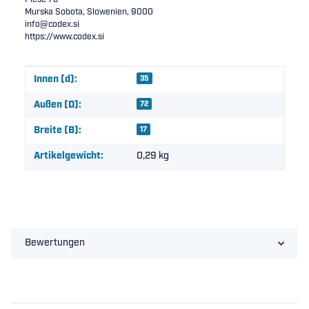
Murska Sobota, Slowenien, 9000
info@codex.si
https://www.codex.si
Produkteigenschaft
Wert
Innen (d):
35
Außen (D):
72
Breite (B):
17
Artikelgewicht:
0,29
kg
Bewertungen