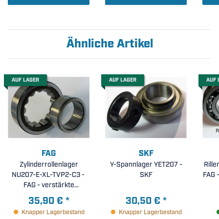
Ähnliche Artikel
AUF LAGER
AUF LAGER
AUF 
FAG
SKF
Zylinderrollenlager
Y-Spannlager YET207 -
Rill
NU207-E-XL-TVP2-C3 -
SKF
FAG -
FAG - verstärkte
Ausführung, X-life,
35,90 €
*
30,50 €
*
Polyamidkäfig, erhöhte
Knapper Lagerbestand
Knapper Lagerbestand
radiale Lagerluft C3 (