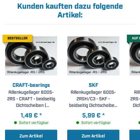
Kunden kauften dazu folgende
Artikel:
BESTSELLER
AUF 
CRAFT-bearings
SKF
Rillenkugellager 6005-
Rillenkugellager 6005-
Ri
2RS - CRAFT - beidseitig
2RSH/C3 - SKF -
2RS-
Dichtscheiben (
beidseitig Dichtscheiben,
Dic
25x47x12mm )
Lagerluft C3 (
ra
1,49 €
*
5,99 €
*
25x47x12mm )
Sofort verfügbar
Sofort verfügbar
Zum Artikel
Zum Artikel