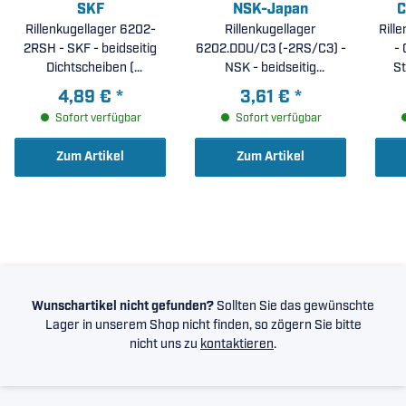
SKF
NSK-Japan
C
Rillenkugellager 6202-
Rillenkugellager
Rill
2RSH - SKF - beidseitig
6202.DDU/C3 (-2RS/C3) -
- 
Dichtscheiben (
NSK - beidseitig
St
15x35x11mm )
Dichtscheiben, erhöhte
4,89 €
*
3,61 €
*
radiale Lagerluft C3 (
Sofort verfügbar
Sofort verfügbar
15x35x11mm )
Zum Artikel
Zum Artikel
Wunschartikel nicht gefunden?
Sollten Sie das gewünschte
Lager in unserem Shop nicht finden, so zögern Sie bitte
nicht uns zu
kontaktieren
.