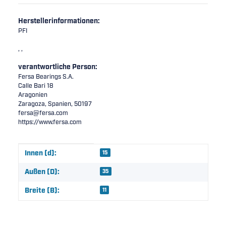
Herstellerinformationen:
PFI
, ,
verantwortliche Person:
Fersa Bearings S.A.
Calle Bari 18
Aragonien
Zaragoza, Spanien, 50197
fersa@fersa.com
https://www.fersa.com
Produkteigenschaft
Wert
Innen (d):
15
Außen (D):
35
Breite (B):
11