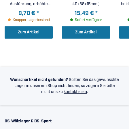
Ausführung, erhöhte
40x68x15mm )
beid
radiale Lagerluft C3 (
erhö
9,70 €
*
15,49 €
*
40x68x15mm )
Knapper Lagerbestand
Sofort verfügbar
Zum Artikel
Zum Artikel
Wunschartikel nicht gefunden?
Sollten Sie das gewünschte
Lager in unserem Shop nicht finden, so zögern Sie bitte
nicht uns zu
kontaktieren
.
DS-Wälzlager & DS-Sport