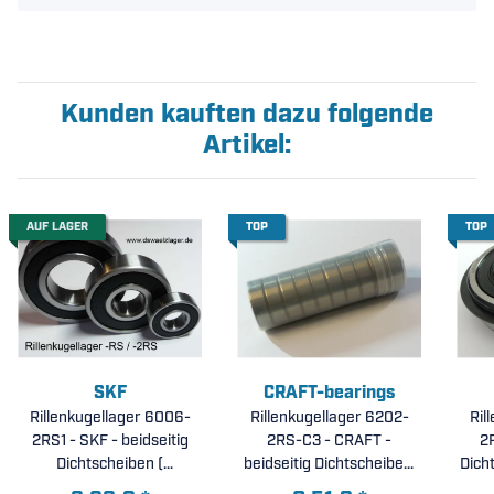
Kunden kauften dazu folgende
Artikel:
AUF LAGER
TOP
TOP
SKF
CRAFT-bearings
Rillenkugellager 6006-
Rillenkugellager 6202-
Ril
2RS1 - SKF - beidseitig
2RS-C3 - CRAFT -
2
Dichtscheiben (
beidseitig Dichtscheiben,
Dich
30x55x13mm )
erhöhte radiale Lagerluft
Spre