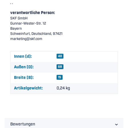
, ,
verantwortliche Person:
SKF GmbH
Gunnar-Wester-Str. 12
Bayern
Schweinfurt, Deutschland, 97421
marketing@skf.com
Produkteigenschaft
Wert
Innen (d):
40
Außen (D):
68
Breite (B):
15
Artikelgewicht:
0,24
kg
Bewertungen