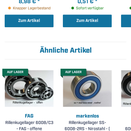
8,98 €
*
0,51 €
*
C3 ( 15x35x11mm )
Knapper Lagerbestand
Sofort verfügbar
Zum Artikel
Zum Artikel
Ähnliche Artikel
AUF LAGER
AUF LAGER
FAG
markenlos
Rillenkugellager 6008/C3
Rillenkugellager SS-
- FAG - offene
6008-2RS - Nirostahl - (
60