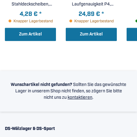
Stahldeckscheiben,
Laufgenauigkeit P4,
Lagerluft C3 ( 15x32x9mm
beidseitig reibungsgarme
4,28 €
*
24,89 €
*
)
Dichtscheiben, mittlere
Knapper Lagerbestand
Knapper Lagerbestand
Vorspannung, 15x32x9mm
Zum Artikel
Zum Artikel
Wunschartikel nicht gefunden?
Sollten Sie das gewünschte
Lager in unserem Shop nicht finden, so zögern Sie bitte
nicht uns zu
kontaktieren
.
DS-Wälzlager & DS-Sport