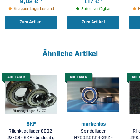
9,02 €
*
1,17 €
*
radiale Lagerluft (
Knapper Lagerbestand
Sofort verfügbar
15x35x11mm )
Zum Artikel
Zum Artikel
Ähnliche Artikel
AUF LAGER
AUF LAGER
AUF 
SKF
markenlos
Rillenkugellager 6002-
Spindellager
Ril
2Z/C3 - SKF - beidseitig
H7002.CT.P4-2RZ -
2RS.