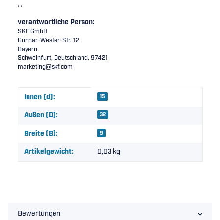
, ,
verantwortliche Person:
SKF GmbH
Gunnar-Wester-Str. 12
Bayern
Schweinfurt, Deutschland, 97421
marketing@skf.com
Produkteigenschaft
Wert
Innen (d):
15
Außen (D):
32
Breite (B):
9
Artikelgewicht:
0,03
kg
Bewertungen