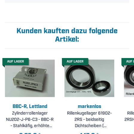
Kunden kauften dazu folgende
Artikel:
AUF LAGER
AUF LAGER
AUF 
BBC-R, Lettland
markenlos
Zylinderrollenlager
Rillenkugellager 61902-
Ril
NU202-J-P6-C3 - BBC-R
2RS - beidseitig
2RSH - SK
- Stahlkäfig, erhöhte
Dichtscheiben (
Laufgenauigkeit, erhöhte
15x28x7mm )