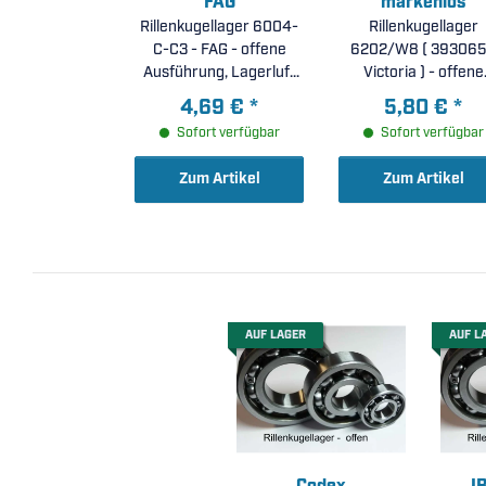
FAG
markenlos
Rillenkugellager 6004-
Rillenkugellager
C-C3 - FAG - offene
6202/W8 ( 393065
Ausführung, Lagerluft
Victoria ) - offene
C3 ( 20x42x12mm )
Ausführung (
4,69 €
*
5,80 €
*
15x35x8mm )
Sofort verfügbar
Sofort verfügbar
Zum Artikel
Zum Artikel
AUF LAGER
AUF L