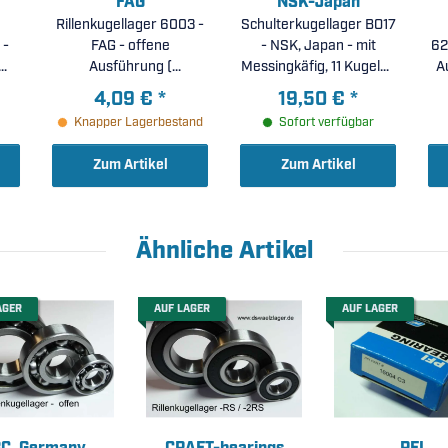
FAG
NSK-Japan
Rillenkugellager 6003 -
Schulterkugellager BO17
 -
FAG - offene
- NSK, Japan - mit
62
Ausführung (
Messingkäfig, 11 Kugeln (
A
17x35x10mm )
17x44x11mm )
4,09 €
*
19,50 €
*
Knapper Lagerbestand
Sofort verfügbar
Zum Artikel
Zum Artikel
Ähnliche Artikel
AGER
AUF LAGER
AUF LAGER