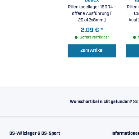
Codex
I
Rillenkugellager 16004 -
Rillen
offene Ausführung (
C2
20x42x8mm )
Ausfü
2,09 €
*
Sofort verfügbar
Zum Artikel
Wunschartikel nicht gefunden?
Sol
DS-Wälzlager & DS-Sport
Informatione