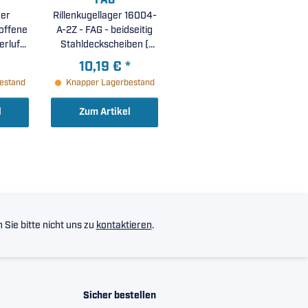
FAG
ger
Rillenkugellager 16004-
A-2Z - FAG - beidseitig
erluft
Stahldeckscheiben (
mm )
20x42x8mm )
10,19 €
*
estand
Knapper Lagerbestand
l
Zum Artikel
Sie bitte nicht uns zu
kontaktieren
.
Sicher bestellen