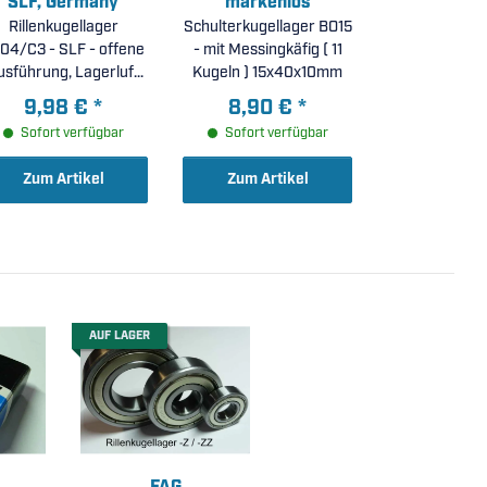
SLF, Germany
markenlos
Rillenkugellager
Schulterkugellager BO15
04/C3 - SLF - offene
- mit Messingkäfig ( 11
usführung, Lagerluft
Kugeln ) 15x40x10mm
C3 ( 20x47x14mm )
9,98 €
*
8,90 €
*
Sofort verfügbar
Sofort verfügbar
Zum Artikel
Zum Artikel
AUF LAGER