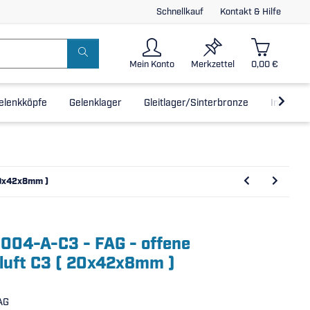
Schnellkauf
Kontakt & Hilfe
Mein Konto
Merkzettel
0,00 €
elenkköpfe
Gelenklager
Gleitlager/Sinterbronze
Inline-L
 20x42x8mm )
6004-A-C3 - FAG - offene
luft C3 ( 20x42x8mm )
AG