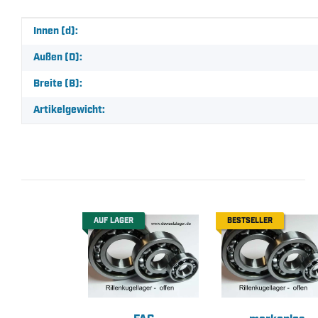
Produkteigenschaft
Wert
Innen (d):
Außen (D):
Breite (B):
Artikelgewicht:
AUF LAGER
BESTSELLER