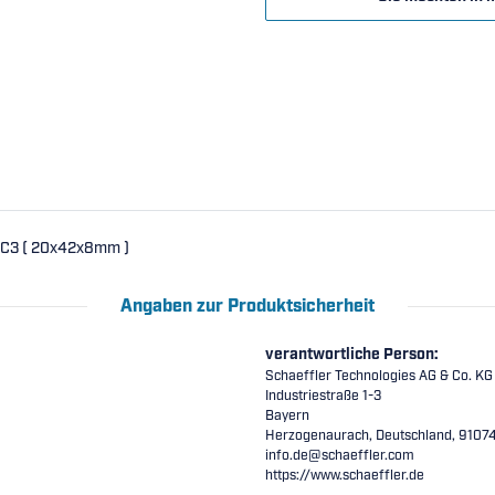
t C3 ( 20x42x8mm )
Angaben zur Produktsicherheit
verantwortliche Person:
Schaeffler Technologies AG & Co. KG
Industriestraße 1-3
Bayern
Herzogenaurach, Deutschland, 9107
info.de@schaeffler.com
https://www.schaeffler.de