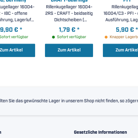
BC, Germany
CRAFT-bearings
PFI
kugellager 16004-
Rillenkugellager 16004-
Rillenkugella
 - IBC - offene
2RS - CRAFT - beidseitig
16004/C3 - PFI - offene
hrung, Lagerluft
Dichtscheiben (
Ausführung, Lag
C2 ( 20x42x8mm )
20x42x8mm )
C3 ( 20x42x8
9,90 €
*
1,79 €
*
5,90 €
*
Sofort verfügbar
Sofort verfügbar
Knapper Lagerb
Zum Artikel
Zum Artikel
Zum Artike
lten Sie das gewünschte Lager in unserem Shop nicht finden, so zögern 
n
Gesetzliche Informationen