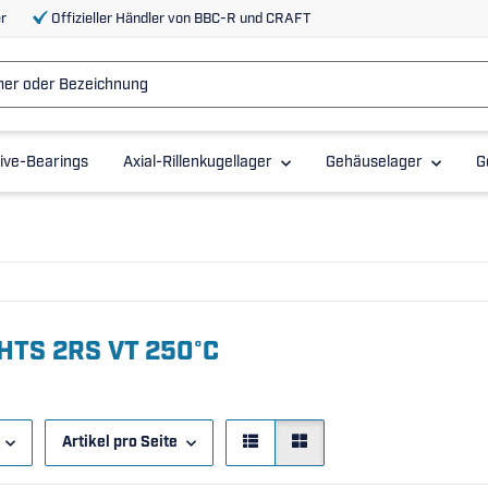
r
Offizieller Händler von BBC-R und CRAFT
ive-Bearings
Axial-Rillenkugellager
Gehäuselager
G
HTS 2RS VT 250°C
Artikel pro Seite