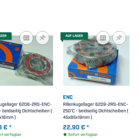
AGER
AUF LAGER
ENC
kugellager 6206-2RS-ENC-
Rillenkugellager 6209-2RS-ENC-
 beidseitig Dichtscheiben (
250°C - beidseitig Dichtscheiben (
x16mm )
45x85x19mm )
9 €
*
22,90 €
*
rt verfügbar
Sofort verfügbar