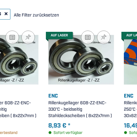
16
Alle Filter zurücksetzen
AUF LAGER
AUF L
ENC
ENC
ger 608-ZZ-ENC-
Rillenkugellager 608-ZZ-ENC-
Rillen
itig
330°C - beidseitig
250°C -
Stahldeckscheiben ( 8x22x7mm )
Stahldeckscheiben ( 8x22x7mm )
30x62
8,93 €
*
16,4
erbestand
Sofort verfügbar
Sofo