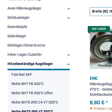
Axial-Rillenkugellager
Breite (B): 
Gehäuselager
Gelenkköpfe
AUF LAGER
Gelenklager
Gleitlager/Sinterbronze
Inline-Lager/Zubehör
Hitzebeständige Kugellager
Fabrikat SKF
ENC
Reihe BHT FB 400°C
Rillenkugella
270°C - beidse
Reihe BHT FB 450°C offen
6,90 €
*
Reihe BHTS 2RS C4 VT 220°C
Knapper Lag
Reihe BHTS 2RS VT 250°C