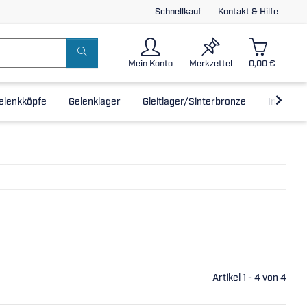
Schnellkauf
Kontakt & Hilfe
Mein Konto
Merkzettel
0,00 €
elenkköpfe
Gelenklager
Gleitlager/Sinterbronze
Inline-L
Artikel 1 - 4 von 4