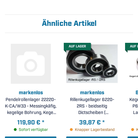
Ähnliche Artikel
AUF LAGER
AUF 
markenlos
markenlos
B
Pendelrollenlager 22220-
Rillenkugellager 6220-
Kege
K-CA/W33 - Messingkäfig,
2RS - beidseitig
P6
kegelige Bohrung, Kegel
Dictscheiben (
La
1:12, umlaufende
100x180x34mm )
119,90 €
*
39,87 €
*
Schmiernut (
Sofort verfügbar
Knapper Lagerbestand
100x180x46mm )