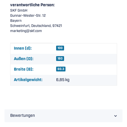
verantwortliche Person:
SKF GmbH
Gunnar-Wester-Str. 12
Bayern
Schweinfurt, Deutschland, 97421
marketing@skf.com
Produkteigenschaft
Wert
Innen (d):
100
Außen (D):
180
Breite (B):
60.3
Artikelgewicht:
6,85
kg
Bewertungen