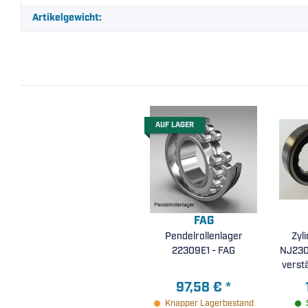
Artikelgewicht:
AUF LAGER
FAG
Pendelrollenlager
Zyl
22309E1 - FAG
NJ230
verst
Polya
97,58 €
*
radia
Knapper Lagerbestand