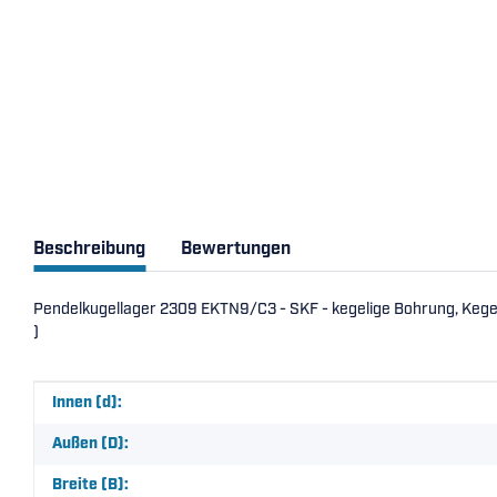
Beschreibung
Bewertungen
Pendelkugellager 2309 EKTN9/C3 - SKF - kegelige Bohrung, Kegel 
)
Produkteigenschaft
Wert
Innen (d):
Außen (D):
Breite (B):