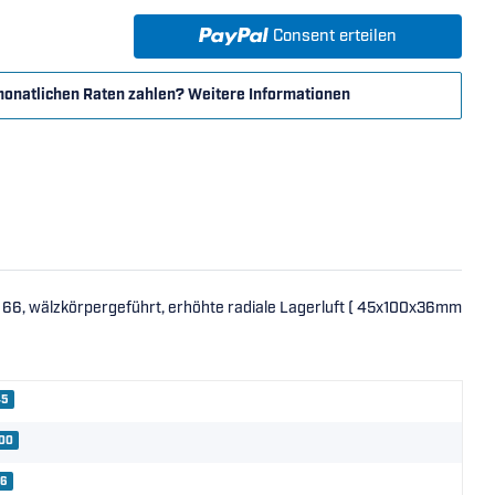
Consent erteilen
monatlichen Raten zahlen?
Weitere Informationen
d 66, wälzkörpergeführt, erhöhte radiale Lagerluft ( 45x100x36mm
45
100
36