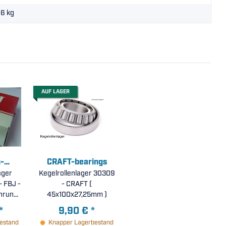
16
kg
AUF LAGER
-
CRAFT-bearings
ager
n
Kegelrollenlager 30309
 FBJ -
- CRAFT (
hrung,
45x100x27,25mm )
rhöhte
*
9,90 €
*
tC3 (
estand
Knapper Lagerbestand