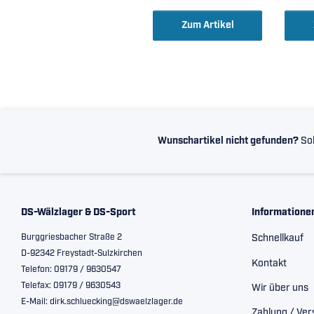
4
Zum Artikel
Wunschartikel nicht gefunden?
Sol
DS-Wälzlager & DS-Sport
Informatione
Burggriesbacher Straße 2
Schnellkauf
D-92342 Freystadt-Sulzkirchen
Kontakt
Telefon: 09179 / 9630547
Telefax: 09179 / 9630543
Wir über uns
E-Mail: dirk.schluecking@dswaelzlager.de
Zahlung / Ve