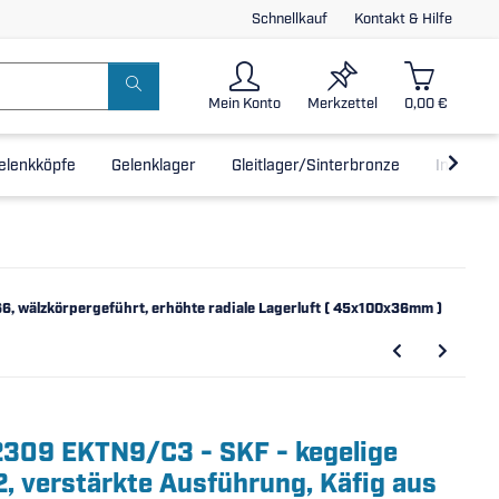
Schnellkauf
Kontakt & Hilfe
Mein Konto
Merkzettel
0,00 €
elenkköpfe
Gelenklager
Gleitlager/Sinterbronze
Inline-L
6, wälzkörpergeführt, erhöhte radiale Lagerluft ( 45x100x36mm )
2309 EKTN9/C3 - SKF - kegelige
2, verstärkte Ausführung, Käfig aus