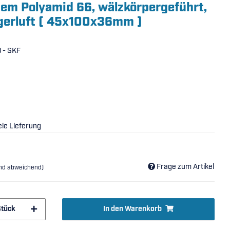
tem Polyamid 66, wälzkörpergeführt,
agerluft ( 45x100x36mm )
 - SKF
ie Lieferung
Frage zum Artikel
and abweichend)
Stück
In den Warenkorb