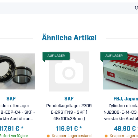
1,
Ähnliche Artikel
AUF LAGER
AUF LAGER
SKF
SKF
FBJ, Japan
inderrollenlager
Pendelkugellager 2309
Zylinderrollenl
Corporatio
9-ECP-C4 - SKF -
E-2RS1TN9 - SKF (
NJ2309-E-M-C3 -
ärkte Ausführung,
45x100x36mm )
verstärkte Ausfü
midkäfig, erhöhte
Messingkäfig, e
117,91 €
*
116,91 €
*
48,90 €
le Lagerluft C4 (
radiale Lagerluf
Sofort verfügbar
Knapper Lagerbestand
Knapper Lagerb